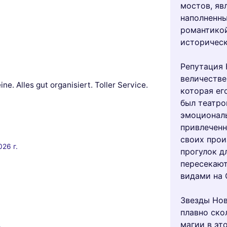
мостов, яв
наполненны
романтикой
историчес
Репутация 
величестве
e. Alles gut organisiert. Toller Service.
которая ег
был театро
эмоциональ
привлеченн
своих прои
026 г.
прогулок д
пересекают
видами на 
Звезды Нов
плавно ско
магии в эт