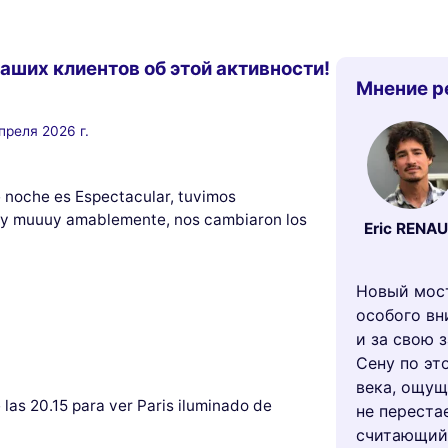
аших клиентов об этой активности!
Мнение р
преля 2026 г.
e noche es Espectacular, tuvimos
o, y muuuy amablemente, nos cambiaron los
Eric RENA
Новый мост
особого вн
и за свою 
Сену по эт
века, ощущ
las 20.15 para ver Paris iluminado de
не переста
считающий