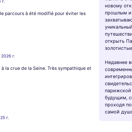
 г.
новому отк
прошлым и
le parcours à été modifié pour éviter les
захватыва
уникальный
путешестви
открыть Па
золотистые
 2026 г.
Недавнее в
 à la crue de la Seine. Très sympathique et
современны
интегриров
свидетельс
парижской 
будущим, с
проходя по
самой душо
25 г.