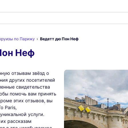
круизы по Парижу
Ведетт дю Пон Неф
Пон Неф
нную отзывам звёзд о
ния других посетителей
ленные свидетельства
тобы помочь вам принять
роме этих отзывов, вы
 Paris,
уникальной услуги.
 их рассказам