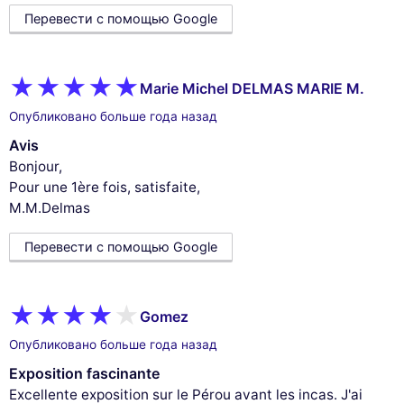
Перевести с помощью Google
This website uses
cookies
Marie Michel DELMAS MARIE M.
We use cookies and your personal data to
enhance your browsing experience, measure
Опубликовано больше года назад
our audience, and personalize the ads shown to you. You can accept,
reject or manage your preferences at any time.
Avis
Bonjour,
Consents certified by
Pour une 1ère fois, satisfaite,
Reject All
Cookies Settings
Accept and close
M.M.Delmas
Перевести с помощью Google
Gomez
Опубликовано больше года назад
Exposition fascinante
Excellente exposition sur le Pérou avant les incas. J'ai