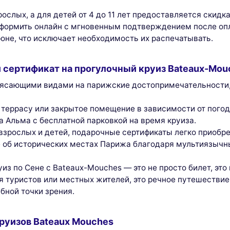
рослых, а для детей от 4 до 11 лет предоставляется скид
формить онлайн с мгновенным подтверждением после опл
оне, что исключает необходимость их распечатывать.
 сертификат на прогулочный круиз Bateaux-Mou
рясающими видами на парижские достопримечательности
 террасу или закрытое помещение в зависимости от погод
та Альма с бесплатной парковкой на время круиза.
взрослых и детей, подарочные сертификаты легко приобре
те об исторических местах Парижа благодаря мультиязыч
из по Сене с Bateaux-Mouches — это не просто билет, эт
 туристов или местных жителей, это речное путешествие
бной точки зрения.
руизов Bateaux Mouches