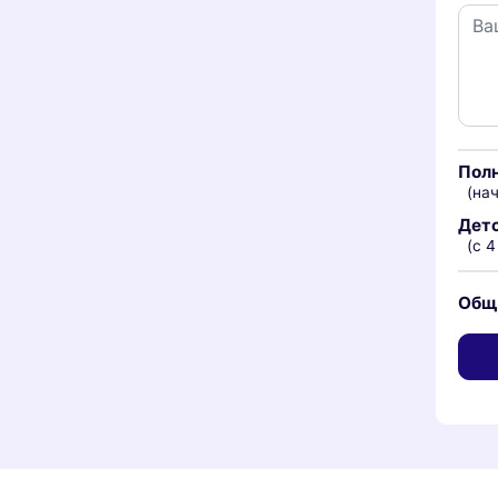
Пол
(нач
Дет
(с 4
Общ