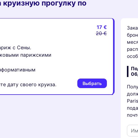
 круизную прогулку по
17 €
Зака
20 €
брон
меся
ариж с Сены.
расп
наковыми парижскими
осо
По
информативным
06
Выбрать
ите дату своего круиза.
Полу
долж
Pari
пода
почт