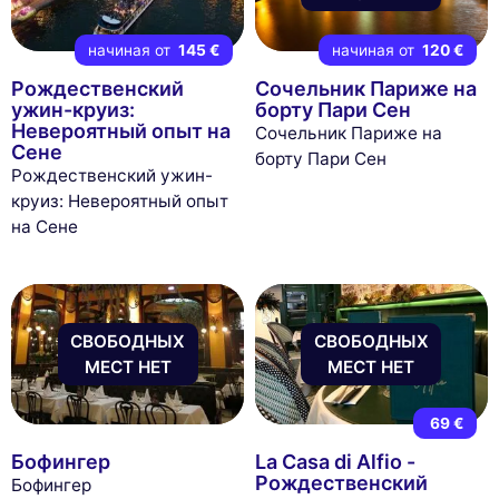
начиная от
145 €
начиная от
120 €
Рождественский
Сочельник Париже на
ужин-круиз:
борту Пари Сен
Невероятный опыт на
Сочельник Париже на
Сене
борту Пари Сен
Рождественский ужин-
круиз: Невероятный опыт
на Сене
СВОБОДНЫХ
СВОБОДНЫХ
МЕСТ НЕТ
МЕСТ НЕТ
69 €
Бофингер
La Casa di Alfio -
Рождественский
Бофингер