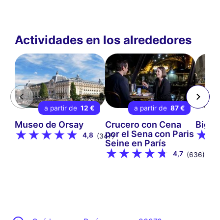
Actividades en los alrededores
a partir de
12 €
a partir de
87 €
a
Museo de Orsay
Crucero con Cena
Big B
por el Sena con Paris
4,8
(347)
Seine en París
4,7
(636)