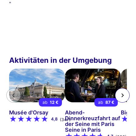
"
Aktivitäten in der Umgebung
ab
12 €
ab
87 €
Musée d'Orsay
Abend-
Big B
Dinnerkreuzfahrt auf
4,8
(347)
der Seine mit Paris
Seine in Paris