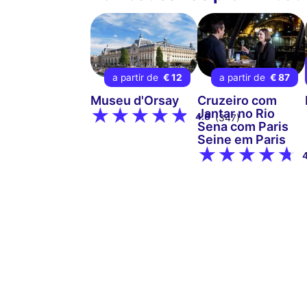
a partir de
€ 12
a partir de
€ 87
Museu d'Orsay
Cruzeiro com
Jantar no Rio
4.8
(347)
Sena com Paris
Seine em Paris