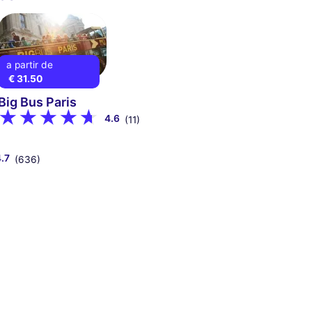
a partir de
€ 31.50
Big Bus Paris
4.6
(11)
4.7
(636)