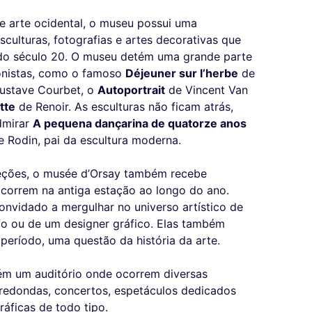
e arte ocidental, o museu possui uma
culturas, fotografias e artes decorativas que
 do século 20. O museu detém uma grande parte
ionistas, como o famoso
Déjeuner sur l’herbe
de
ustave Courbet, o
Autoportrait
de Vincent Van
tte
de Renoir. As esculturas não ficam atrás,
admirar
A pequena dançarina de quatorze anos
 Rodin, pai da escultura moderna.
leções, o musée d’Orsay também recebe
correm na antiga estação ao longo do ano.
convidado a mergulhar no universo artístico de
fo ou de um designer gráfico. Elas também
eríodo, uma questão da história da arte.
ém um auditório onde ocorrem diversas
-redondas, concertos, espetáculos dedicados
áficas de todo tipo.