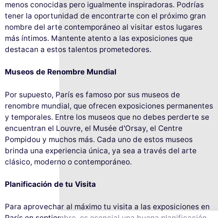
menos conocidas pero igualmente inspiradoras. Podrías
tener la oportunidad de encontrarte con el próximo gran
nombre del arte contemporáneo al visitar estos lugares
más íntimos. Mantente atento a las exposiciones que
destacan a estos talentos prometedores.
Museos de Renombre Mundial
Por supuesto, París es famoso por sus museos de
renombre mundial, que ofrecen exposiciones permanentes
y temporales. Entre los museos que no debes perderte se
encuentran el Louvre, el Musée d'Orsay, el Centre
Pompidou y muchos más. Cada uno de estos museos
brinda una experiencia única, ya sea a través del arte
clásico, moderno o contemporáneo.
Este sitio web utiliza
cookies
Planificación de tu Visita
Utilizamos cookies y sus datos personales
para mejorar su experiencia de
Para aprovechar al máximo tu visita a las exposiciones en
navegación, medir nuestra audiencia y personalizar los anuncios
París en septiembre, es esencial una buena planificación.