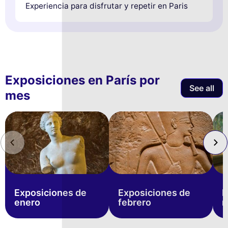
Experiencia para disfrutar y repetir en Paris
Exposiciones en París por
See all
mes
Exposiciones de
Exposiciones de
E
enero
febrero
m