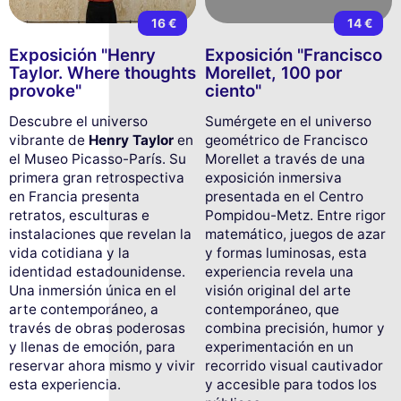
16 €
14 €
Exposición "Henry
Exposición "Francisco
Taylor. Where thoughts
Morellet, 100 por
provoke"
ciento"
Descubre el universo
Sumérgete en el universo
vibrante de
Henry Taylor
en
geométrico de Francisco
el Museo Picasso-París. Su
Morellet a través de una
primera gran retrospectiva
exposición inmersiva
en Francia presenta
presentada en el Centro
retratos, esculturas e
Pompidou-Metz. Entre rigor
instalaciones que revelan la
matemático, juegos de azar
vida cotidiana y la
y formas luminosas, esta
identidad estadounidense.
experiencia revela una
Una inmersión única en el
visión original del arte
arte contemporáneo, a
contemporáneo, que
través de obras poderosas
combina precisión, humor y
y llenas de emoción, para
experimentación en un
reservar ahora mismo y vivir
recorrido visual cautivador
esta experiencia.
y accesible para todos los