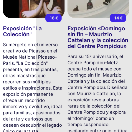
16 €
14 €
Exposición "La
Exposición «Domingo
Colección"
sin fin – Maurizio
Cattelan y la colección
Sumérgete en el universo
del Centre Pompidou»
creativo de Picasso en el
Para su 15º aniversario, el
Musée National Picasso-
Centre Pompidou-Metz
Paris. "La Colección"
ocupa todo el museo con
presenta, en tres plantas,
Domingo sin fin, Maurizio
obras maestras que
Cattelan y la colección del
recorren sus múltiples
Centre Pompidou. Diseñada
estilos e inspiraciones. Esta
con Maurizio Cattelan, la
exposición permanente
exposición revela obras
ofrece un recorrido
raras de la colección del
inmersivo y evolutivo, ideal
Centre Pompidou y explora
para familias, apasionados
el “domingo” como un
del arte y curiosos que
tiempo suspendido,
deseen descubrir el legado
oscilando entre ocio, crítica
único del artista.