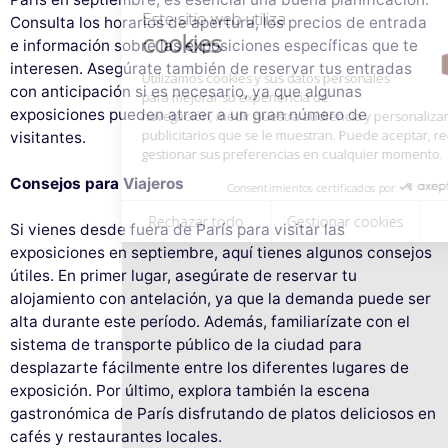
publicitarios que se le muestran. Puede aceptar, rechazar o
Consulta los horarios de apertura, los precios de entrada
gestionar sus preferencias en cualquier momento.
e información sobre las exposiciones específicas que te
Consentimientos certificados por
interesen. Asegúrate también de reservar tus entradas
con anticipación si es necesario, ya que algunas
Rechazar todo
Gestionar cookies
Aceptar todo
exposiciones pueden atraer a un gran número de
visitantes.
Consejos para Viajeros
Si vienes desde fuera de París para visitar las
exposiciones en septiembre, aquí tienes algunos consejos
útiles. En primer lugar, asegúrate de reservar tu
alojamiento con antelación, ya que la demanda puede ser
alta durante este período. Además, familiarízate con el
sistema de transporte público de la ciudad para
desplazarte fácilmente entre los diferentes lugares de
exposición. Por último, explora también la escena
gastronómica de París disfrutando de platos deliciosos en
cafés y restaurantes locales.