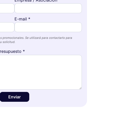
E-mail *
s promocionales. Se utilizará para contactarlo para
 solicitud.
resupuesto *
Enviar