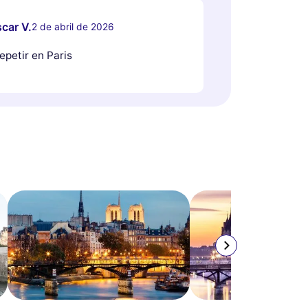
car V.
2 de abril de 2026
epetir en Paris
a part