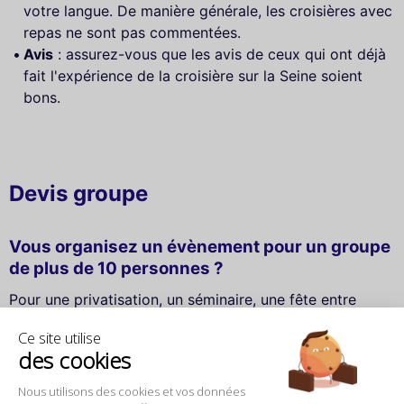
votre langue. De manière générale, les croisières avec
repas ne sont pas commentées.
Avis
: assurez-vous que les avis de ceux qui ont déjà
fait l'expérience de la croisière sur la Seine soient
bons.
Devis groupe
Vous organisez un évènement pour un groupe
de plus de 10 personnes ?
Pour une privatisation, un séminaire, une fête entre
amis..., envoyez-nous votre demande détaillée. Un
Ce site utilise
expert de Come to Paris vous adressera une réponse
des cookies
personnalisée dans un délai de 2 jours ouvrés.
Nous utilisons des cookies et vos données
Nom *