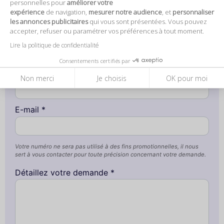
personnelles pour
améliorer votre
expérience
de navigation,
mesurer notre audience
, et
personnaliser
les annonces publicitaires
qui vous sont présentées. Vous pouvez
accepter, refuser ou paramétrer vos préférences à tout moment.
Entreprise / Association
Lire la politique de confidentialité
Consentements certifiés par
Téléphone *
Non merci
Je choisis
OK pour moi
E-mail *
Votre numéro ne sera pas utilisé à des fins promotionnelles, il nous
sert à vous contacter pour toute précision concernant votre demande.
Détaillez votre demande *