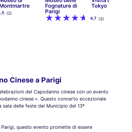
Museo di
Museo delle
Visita al Palais 
Montmartre
Fognature di
Tokyo
Parigi
4,5
(2)
4,7
(3)
no Cinese a Parigi
e celebrazioni del Capodanno cinese con un evento
Capodanno cinese ». Questo concerto eccezionale
 sala delle feste del Municipio del 13º
 Parigi, questo evento promette di essere