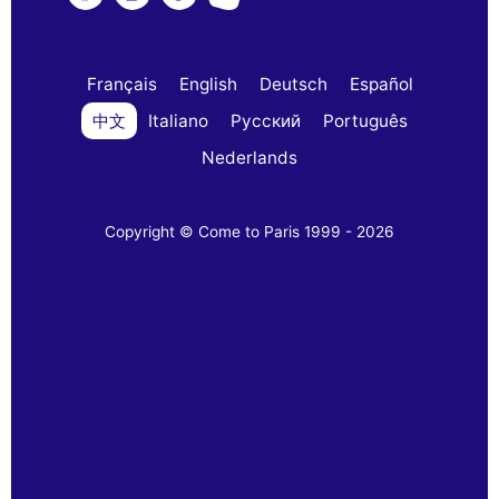
Français
English
Deutsch
Español
中文
Italiano
Русский
Português
Nederlands
Copyright © Come to Paris 1999 - 2026