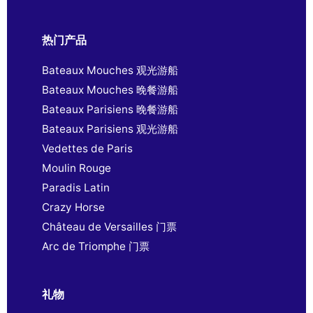
热门产品
Bateaux Mouches 观光游船
Bateaux Mouches 晚餐游船
Bateaux Parisiens 晚餐游船
Bateaux Parisiens 观光游船
Vedettes de Paris
Moulin Rouge
Paradis Latin
Crazy Horse
Château de Versailles 门票
Arc de Triomphe 门票
礼物