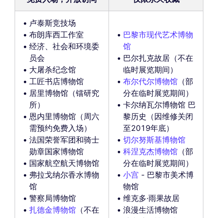
卢泰斯竞技场
布朗库西工作室
巴黎市现代艺术博物
经济、社会和环境委
馆
员会
巴尔扎克故居（不在
大屠杀纪念馆
临时展览期间）
工匠书店博物馆
布尔代尔博物馆
（部
居里博物馆（镭研究
分在临时展览期间）
所）
卡尔纳瓦尔博物馆 巴
恩内里博物馆（周六
黎历史（因维修关闭
需预约免费入场）
至2019年底）
法国荣誉军团和骑士
切尔努斯基博物馆
勋章国家博物馆
科涅克杰博物馆
（部
国家航空航天博物馆
分在临时展览期间）
弗拉戈纳尔香水博物
小宫
- 巴黎市美术博
馆
物馆
警察局博物馆
维克多·雨果故居
扎德金博物馆
（不在
浪漫生活博物馆