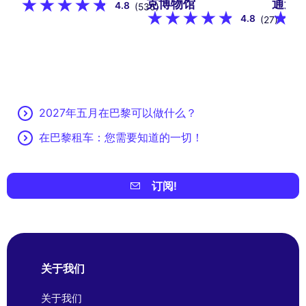
克博物馆
通道
4.8
(536)
4.8
(27)
2027年五月在巴黎可以做什么？
在巴黎租车：您需要知道的一切！
订阅!
关于我们
关于我们