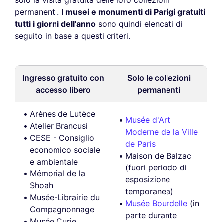
solo la visita gratuita delle loro collezioni
permanenti.
I musei e monumenti di Parigi gratuiti
tutti i giorni dell'anno
sono quindi elencati di
seguito in base a questi criteri.
Ingresso gratuito con
Solo le collezioni
accesso libero
permanenti
Arènes de Lutèce
Musée d'Art
Atelier Brancusi
Moderne de la Ville
CESE - Consiglio
de Paris
economico sociale
Maison de Balzac
e ambientale
(fuori periodo di
Mémorial de la
esposizione
Shoah
temporanea)
Musée-Librairie du
Musée Bourdelle
(in
Compagnonnage
parte durante
Musée Curie