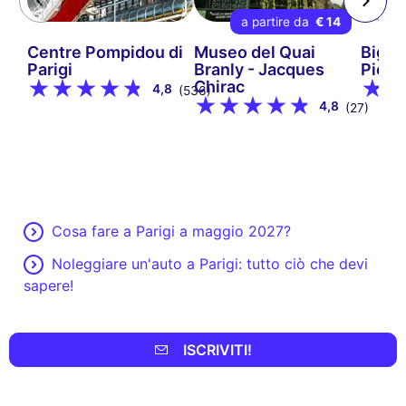
a partire da
€ 14
Centre Pompidou di
Museo del Quai
Biglie
Parigi
Branly - Jacques
Picas
Chirac
4,8
(536)
4,8
(27)
Cosa fare a Parigi a maggio 2027?
Noleggiare un'auto a Parigi: tutto ciò che devi
sapere!
ISCRIVITI!