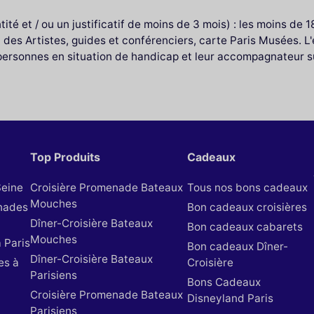
té et / ou un justificatif de moins de 3 mois) : les moins de 18
des Artistes, guides et conférenciers, carte Paris Musées. L
personnes en situation de handicap et leur accompagnateur sur
Top Produits
Cadeaux
Seine
Croisière Promenade Bateaux
Tous nos bons cadeaux
Mouches
nades
Bon cadeaux croisières
Dîner-Croisière Bateaux
Bon cadeaux cabarets
Mouches
 Paris
Bon cadeaux Dîner-
Dîner-Croisière Bateaux
es à
Croisière
Parisiens
Bons Cadeaux
Croisière Promenade Bateaux
Disneyland Paris
Parisiens