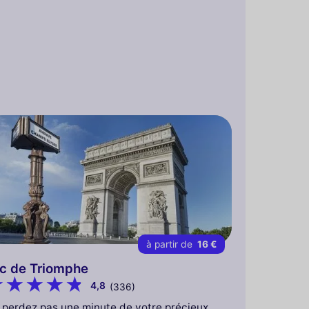
à partir de
16 €
c de Triomphe
4,8
(336)
 perdez pas une minute de votre précieux