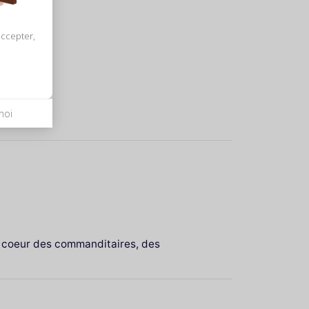
accepter,
moi
au coeur des commanditaires, des