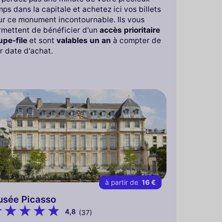
ps dans la capitale et achetez ici vos billets
ur ce monument incontournable. Ils vous
rmettent de bénéficier d'un
accès prioritaire
upe-file
et sont
valables un an
à compter de
r date d'achat.
à partir de
16 €
sée Picasso
4,8
(37)