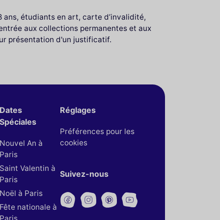
 ans, étudiants en art, carte d’invalidité,
'entrée aux collections permanentes et aux
 présentation d'un justificatif.
Dates
Réglages
Spéciales
Préférences pour les
cookies
Nouvel An à
Paris
Saint Valentin à
Suivez-nous
Paris
Noël à Paris
Fête nationale à
Paris