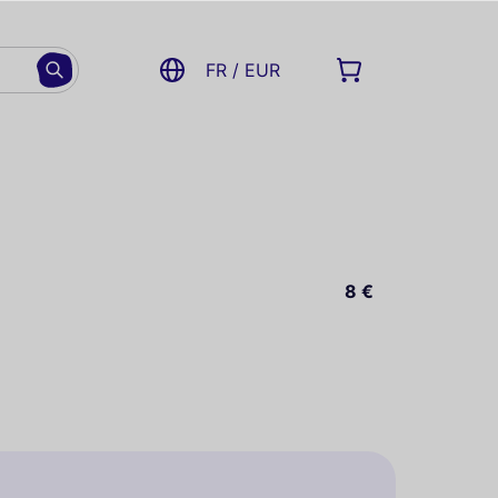
FR / EUR
8 €