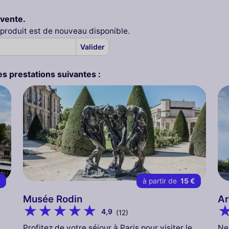
 vente.
 produit est de nouveau disponible.
Valider
s prestations suivantes :
€
à partir de
15 €
Musée Rodin
Ar
4,9
(12)
Profitez de votre séjour à Paris pour visiter le
Ne