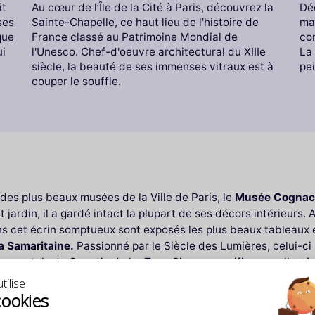
it
Au cœur de l’Île de la Cité à Paris, découvrez la
Déc
ses
Sainte-Chapelle, ce haut lieu de l'histoire de
ma
que
France classé au Patrimoine Mondial de
con
ui
l'Unesco. Chef-d'oeuvre architectural du XIIIe
La
siècle, la beauté de ses immenses vitraux est à
pei
couper le souffle.
 des plus beaux musées de la Ville de Paris, le
Musée Cognac
 jardin, il a gardé intact la plupart de ses décors intérieurs. 
s cet écrin somptueux sont exposés les plus beaux tableaux e
a Samaritaine.
Passionné par le Siècle des Lumières, celui-ci
s pastels de Quentin de La Tour. Si ces magnifiques collection
rganisées plusieurs fois par an. Pensez à réserver votre bill
tilise
cookies