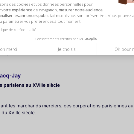
isons des cookies et vos données personnelles pour
r votre expérience
de navigation,
mesurer notre audience
,
aliser les annonces publicitaires
qui vous sont présentées. Vous pouvez 
acuation des salles à partir de 17h40)
ou paramétrer vos préférences à tout moment.
 mai, 14 juillet, 15 août et 25 décembre.
itique de confidentialité
 personnes à mobilité réduite.
Consentements certifiés par
on merci
Je choisis
OK pour 
compris de valises format cabine) sont interdits au musée.
nacq-Jay
 parisiens au XVIIIe siècle
uivant les marchands merciers, ces corporations parisiennes 
du XVIIIe siècle.