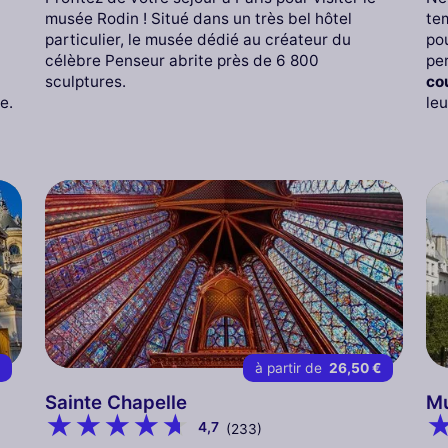
musée Rodin ! Situé dans un très bel hôtel
tem
particulier, le musée dédié au créateur du
po
célèbre Penseur abrite près de 6 800
pe
sculptures.
co
e.
leu
€
à partir de
26,50 €
Sainte Chapelle
Mu
4,7
(233)