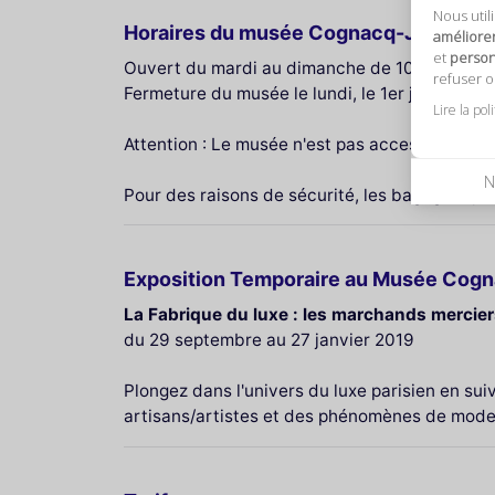
Nous util
Horaires du musée Cognacq-Jay
améliore
et
personn
Ouvert du mardi au dimanche de 10h à 18h (év
refuser 
Fermeture du musée le lundi, le 1er janvier, 1er
Lire la pol
Attention : Le musée n'est pas accessible aux
N
Pour des raisons de sécurité, les bagages (y 
Exposition Temporaire au Musée Cog
La Fabrique du luxe : les marchands merciers
du 29 septembre au 27 janvier 2019
Plongez dans l'univers du luxe parisien en s
artisans/artistes et des phénomènes de mode 