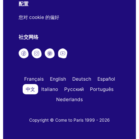
配置
您对 cookie 的偏好
社交网络
Français
English
Deutsch
Español
中文
Italiano
Русский
Português
Nederlands
Copyright © Come to Paris 1999 - 2026