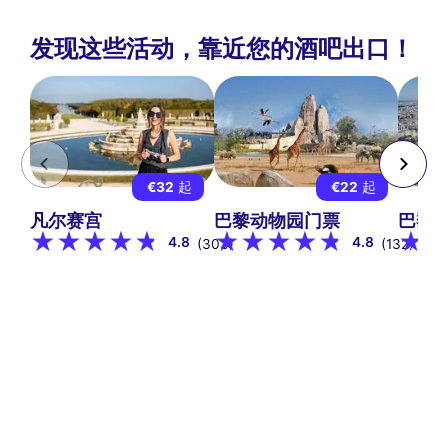
发现这些活动，靠近您的酒吧出口！
€32
起
€22
起
凡尔赛宫
巴黎动物园门票
巴黎气
4.8
4.8
(303)
(132)