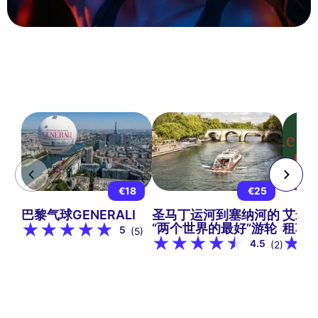
€18
€25
巴黎气球GENERALI
圣马丁运河到塞纳河的
艾米
“两个世界的最好”游轮
租车
5
(5)
4.5
(2)