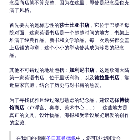
念品商店就不算完整。因为在这里，即使是纪念品也充
满了风格。
首先要去的是标志性的
莎士比亚书店
，它位于巴黎圣母
院对面。这家英语书店是一个超越时间的地方，书架上
堆满了经典作品、新书和文学珍品。每一次购买都会盖
上店铺的印章，这个小小的举动使其成为珍贵的纪念
品。
其他不可错过的地址包括：
加利尼书店
，这是欧洲大陆
第一家英语书店，位于里沃利街，以及
德拉曼书店
，靠
近皇家宫殿，结合了历史与对书籍的热爱。
为了寻找优雅且经过深思熟虑的纪念品，建议选择
博物
馆商店
（卢浮宫、奥赛、美术中心……），这些地方是
真正的文具、设计物品、海报和受常设展览启发的创作
的宝藏。
在我们的指南
圣日耳曼德佩
中，您可以找到适合