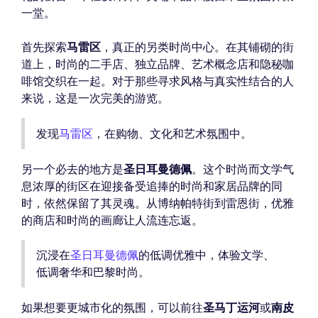
一堂。
首先探索
马雷区
，真正的另类时尚中心。在其铺砌的街
道上，时尚的二手店、独立品牌、艺术概念店和隐秘咖
啡馆交织在一起。对于那些寻求风格与真实性结合的人
来说，这是一次完美的游览。
发现
马雷区
，在购物、文化和艺术氛围中。
另一个必去的地方是
圣日耳曼德佩
。这个时尚而文学气
息浓厚的街区在迎接备受追捧的时尚和家居品牌的同
时，依然保留了其灵魂。从博纳帕特街到雷恩街，优雅
的商店和时尚的画廊让人流连忘返。
沉浸在
圣日耳曼德佩
的低调优雅中，体验文学、
低调奢华和巴黎时尚。
如果想要更城市化的氛围，可以前往
圣马丁运河
或
南皮