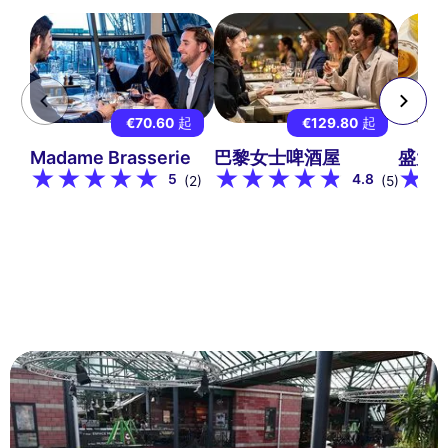
€70.60
起
€129.80
起
Madame Brasserie
巴黎女士啤酒屋
盛大
5
4.8
(2)
(5)