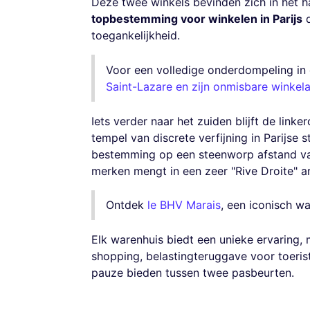
Deze twee winkels bevinden zich in het 
topbestemming voor winkelen in Parijs
d
toegankelijkheid.
Voor een volledige onderdompeling in
Saint-Lazare en zijn onmisbare winkel
Iets verder naar het zuiden blijft de link
tempel van discrete verfijning in Parijse s
bestemming op een steenworp afstand van 
merken mengt in een zeer "Rive Droite" ar
Ontdek
le BHV Marais
, een iconisch wa
Elk warenhuis biedt een unieke ervaring,
shopping, belastingteruggave voor toeris
pauze bieden tussen twee pasbeurten.