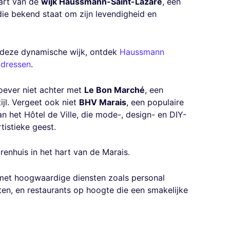
hart van de
wijk Haussmann-Saint-Lazare
, een
ie bekend staat om zijn levendigheid en
 deze dynamische wijk, ontdek
Haussmann
adressen
.
eroever niet achter met
Le Bon Marché
, een
tijl. Vergeet ook niet
BHV Marais
, een populaire
het Hôtel de Ville, die mode-, design- en DIY-
tistieke geest.
renhuis in het hart van de Marais.
 met hoogwaardige diensten zoals personal
ten, en restaurants op hoogte die een smakelijke