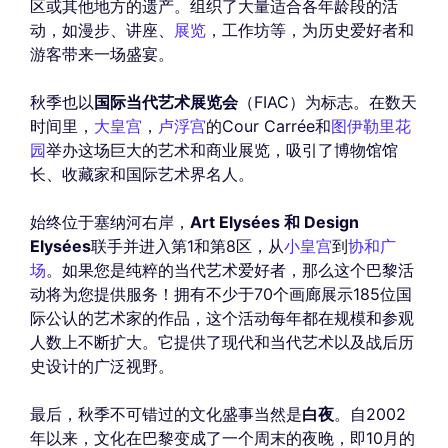
区或其他地方的遗产。组织了大量适合各年龄段的活
动，如漫步、讲座、
展览
，工作坊等，为历史爱好者和
游客带来一场盛宴。
秋季也以
国际当代艺术展览会
（FIAC）为标志。在数天
时间里，
大皇宫
，
卢浮宫
的Cour Carrée和
图伊勒里花
园
举办这场巨大的艺术和商业展览，吸引了博物馆馆
长、收藏家和国际艺术界名人。
始终位于塞纳河右岸，
Art Elysées 和 Design
Elysées
联手并进入第1和第8区，从
小皇宫
到
协和广
场
。如果您是纯粹的当代艺术爱好者，那么这个巴黎活
动将为您提供服务！拥有不少于70个画廊展示185位国
际公认的艺术家的作品，这个活动每年都在规模和参观
人数上不断扩大。它提供了现代和当代艺术以及战后历
史设计的广泛视野。
最后，秋季不可错过的文化盛事当然是
白夜
。自2002
年以来，文化在巴黎变成了一个周末的夜晚，即10月的