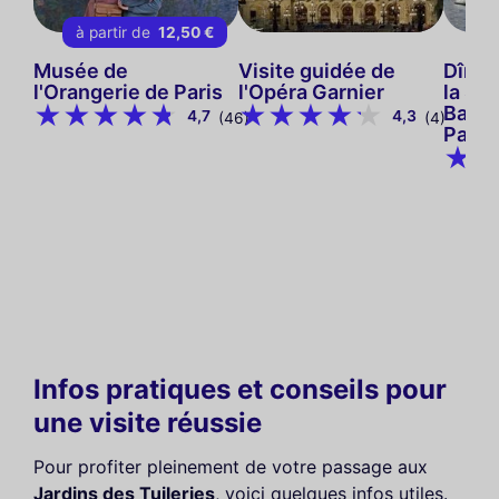
à partir de
12,50 €
Musée de
Visite guidée de
Dîner
l'Orangerie de Paris
l'Opéra Garnier
la Se
Bate
4,7
4,3
(46)
(4)
Paris
Infos pratiques et conseils pour
une visite réussie
Pour profiter pleinement de votre passage aux
Jardins des Tuileries
, voici quelques infos utiles.