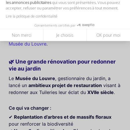
été jusqu’en
2028
.
les annonces publicitaires
qui vous sont présentées. Vous pouvez
accepter, refuser ou paramétrer vos préférences à tout moment.
📅
Dates
: du
23 juin au 14 septembre 2025
Lire la politique de confidentialité
Consentements certifiés par
💡
Le conseil Come To Paris
: Pour une vue
Non merci
Je choisis
OK pour moi
imprenable sur la vasque, montez à la terrasse du
Musée du Louvre
.
🌿 Une grande rénovation pour redonner
vie au jardin
Le
Musée du Louvre
, gestionnaire du jardin, a
lancé un
ambitieux projet de restauration
visant à
redonner aux Tuileries leur éclat du
XVIIe siècle
.
Ce qui va changer :
✔
Replantation d’arbres et de massifs floraux
pour renforcer la biodiversité