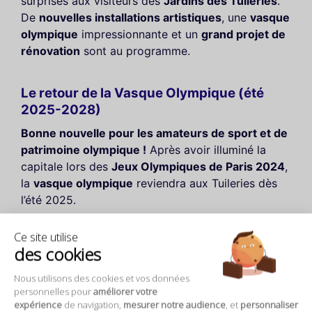
surprises aux visiteurs des
Jardins des Tuileries
.
De
nouvelles installations artistiques
, une
vasque
olympique
impressionnante et un
grand projet de
rénovation
sont au programme.
Le retour de la Vasque Olympique (été
2025-2028)
Bonne nouvelle pour les amateurs de sport et de
patrimoine olympique !
Après avoir illuminé la
capitale lors des
Jeux Olympiques de Paris 2024
,
la
vasque olympique
reviendra aux Tuileries dès
l’été 2025.
Conçue par
Mathieu Lehanneur
, cette installation
Ce site utilise
des cookies
artistique prendra la forme d’un ballon captif
gonflé à l’hélium, s’élevant à
60 mètres de
Nous utilisons des cookies et vos données
hauteur
pour simuler une flamme grâce à un jeu
personnelles pour
améliorer votre
de lumières et de brume. Elle sera visible chaque
expérience
de navigation,
mesurer notre audience
, et
personnaliser