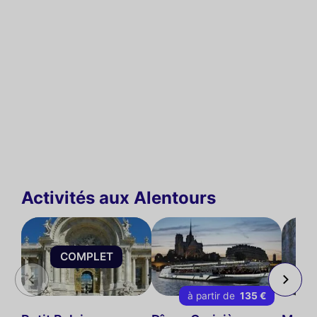
Activités aux Alentours
COMPLET
à partir de
135 €
à