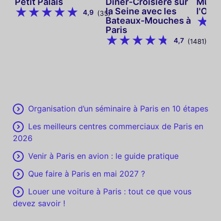
Petit Palais
Dîner-Croisière sur
Musé
la Seine avec les
l'Ora
4,9
(35)
Bateaux-Mouches à
Paris
4,7
(1481)
Organisation d’un séminaire à Paris en 10 étapes
Les meilleurs centres commerciaux de Paris en
2026
Venir à Paris en avion : le guide pratique
Que faire à Paris en mai 2027 ?
Louer une voiture à Paris : tout ce que vous
devez savoir !