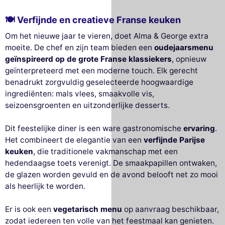
🍽️ Verfijnde en creatieve Franse keuken
Om het nieuwe jaar te vieren, doet Alma & George extra
moeite. De chef en zijn team bieden een
oudejaarsmenu
geïnspireerd op de grote Franse klassiekers
, opnieuw
geïnterpreteerd met een moderne touch. Elk gerecht
benadrukt zorgvuldig geselecteerde hoogwaardige
ingrediënten: mals vlees, smaakvolle vis,
seizoensgroenten en uitzonderlijke desserts.
Dit feestelijke diner is een ware gastronomische
ervaring
.
Het combineert de elegantie van een
verfijnde Parijse
keuken
, die traditionele vakmanschap met een
hedendaagse toets verenigt. De smaakpapillen ontwaken,
de glazen worden gevuld en de avond belooft net zo mooi
als heerlijk te worden.
Er is ook een
vegetarisch menu
op aanvraag beschikbaar,
zodat iedereen ten volle van het feestmaal kan genieten.