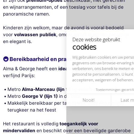
Er zijn ook
premium-opties
beschikbaar, met gerechten
Deze website gebruikt
cookies
en wijnarrangementen, of een toeslag voor tafels bij de
panoramische ramen.
Wij gebruiken cookies en uw persoonlijke
gegevens om uw browse-ervaring te
Kinderen zijn welkom, maar de avond is vooral bedoeld
verbeteren, ons bereik te meten en de advertenties die u worden
voor
volwassen publiek
, omdat de sfeer beslist feestelijk
getoond te personaliseren. U kunt uw voorkeuren op elk moment
en elegant is.
accepteren, weigeren of beheren.
Toestemmingen gecertificeerd door
🚇 Bereikbaarheid en praktische informatie
Nooit!
Laat me zien
Dit is ok voor mik
Alma & George heeft een
ideale ligging
, in het hart van
verfijnd Parijs:
Metro
Alma-Marceau (lijn 9)
op enkele stappen afstand
Metro
George V (lijn 1)
in de buurt
Makkelijk bereikbaar per taxi of VTC voor een rustige
terugkeer na het feest
Het restaurant is volledig
toegankelijk voor
mindervaliden
en beschikt over een beveiligde garderobe