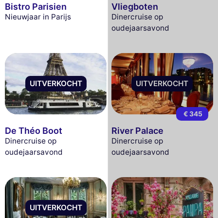
Bistro Parisien
Vliegboten
Nieuwjaar in Parijs
Dinercruise op
oudejaarsavond
UITVERKOCHT
UITVERKOCHT
€ 345
De Théo Boot
River Palace
Dinercruise op
Dinercruise op
oudejaarsavond
oudejaarsavond
UITVERKOCHT