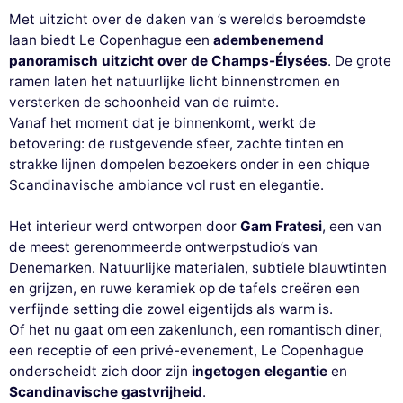
Met uitzicht over de daken van ’s werelds beroemdste
laan biedt Le Copenhague een
adembenemend
panoramisch uitzicht over de Champs-Élysées
. De grote
ramen laten het natuurlijke licht binnenstromen en
versterken de schoonheid van de ruimte.
Vanaf het moment dat je binnenkomt, werkt de
betovering: de rustgevende sfeer, zachte tinten en
strakke lijnen dompelen bezoekers onder in een chique
Scandinavische ambiance vol rust en elegantie.
Het interieur werd ontworpen door
Gam Fratesi
, een van
de meest gerenommeerde ontwerpstudio’s van
Denemarken. Natuurlijke materialen, subtiele blauwtinten
en grijzen, en ruwe keramiek op de tafels creëren een
verfijnde setting die zowel eigentijds als warm is.
Of het nu gaat om een zakenlunch, een romantisch diner,
een receptie of een privé-evenement, Le Copenhague
onderscheidt zich door zijn
ingetogen elegantie
en
Scandinavische gastvrijheid
.