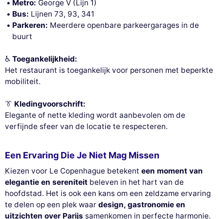
Metro:
George V (Lijn 1)
Bus:
Lijnen 73, 93, 341
Parkeren:
Meerdere openbare parkeergarages in de
buurt
Deze website gebruikt
cookies
♿
Toegankelijkheid:
Het restaurant is toegankelijk voor personen met beperkte
Wij gebruiken cookies en uw persoonlijke
gegevens om uw browse-ervaring te
mobiliteit.
verbeteren, ons bereik te meten en de advertenties die u worden
getoond te personaliseren. U kunt uw voorkeuren op elk moment
👔
Kledingvoorschrift:
accepteren, weigeren of beheren.
Elegante of nette kleding wordt aanbevolen om de
Toestemmingen gecertificeerd door
verfijnde sfeer van de locatie te respecteren.
Nooit!
Laat me zien
Dit is ok voor mik
Een Ervaring Die Je Niet Mag Missen
Kiezen voor Le Copenhague betekent
een moment van
elegantie en sereniteit
beleven in het hart van de
hoofdstad. Het is ook een kans om een zeldzame ervaring
te delen op een plek waar
design, gastronomie en
uitzichten over Parijs
samenkomen in perfecte harmonie.