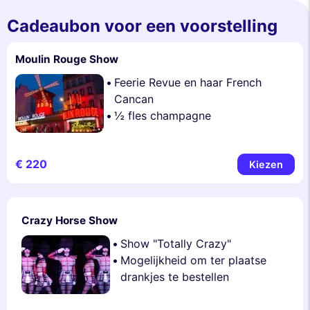
Cadeaubon voor een voorstelling
Moulin Rouge Show
Feerie Revue en haar French
Cancan
½ fles champagne
€ 220
Kiezen
Crazy Horse Show
Show "Totally Crazy"
Mogelijkheid om ter plaatse
drankjes te bestellen