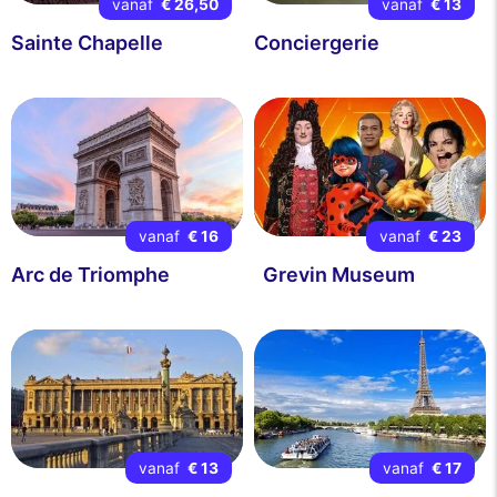
vanaf
€ 26,50
vanaf
€ 13
Sainte Chapelle
Conciergerie
vanaf
€ 16
vanaf
€ 23
Arc de Triomphe
Grevin Museum
vanaf
€ 13
vanaf
€ 17