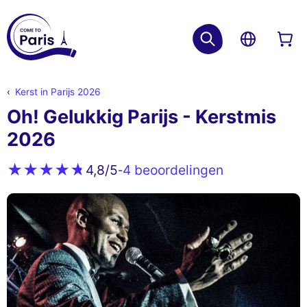
Kerst in Parijs 2026
Oh! Gelukkig Parijs - Kerstmis
2026
4 beoordelingen
4,8
/5
-