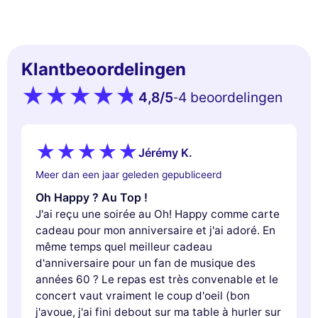
Klantbeoordelingen
Deze website gebruikt
cookies
4,8
/5
4 beoordelingen
-
Wij gebruiken cookies en uw persoonlijke
gegevens om uw browse-ervaring te
verbeteren, ons bereik te meten en de advertenties die u worden
Jérémy K.
getoond te personaliseren. U kunt uw voorkeuren op elk moment
Meer dan een jaar geleden gepubliceerd
accepteren, weigeren of beheren.
Oh Happy ? Au Top !
Toestemmingen gecertificeerd door
J'ai reçu une soirée au Oh! Happy comme carte
Nooit!
Laat me zien
Dit is ok voor mik
cadeau pour mon anniversaire et j'ai adoré. En
même temps quel meilleur cadeau
d'anniversaire pour un fan de musique des
années 60 ? Le repas est très convenable et le
concert vaut vraiment le coup d'oeil (bon
j'avoue, j'ai fini debout sur ma table à hurler sur