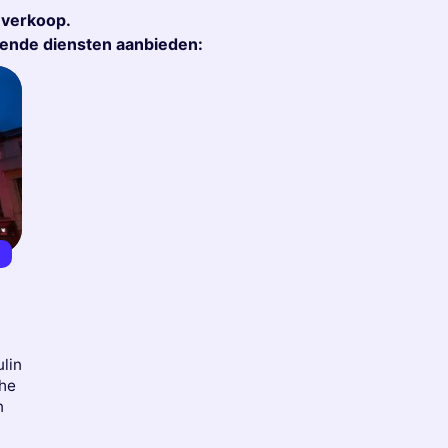
r verkoop.
gende diensten aanbieden:
8
lin
che
n