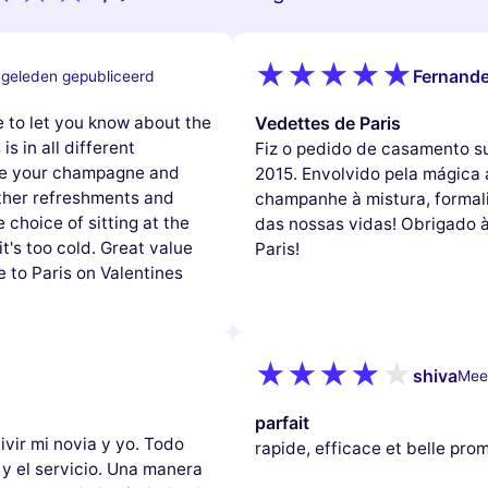
Fernand
 geleden gepubliceerd
e to let you know about the
Vedettes de Paris
is in all different
Fiz o pedido de casamento su
ive your champagne and
2015. Envolvido pela mágica
ther refreshments and
champanhe à mistura, forma
choice of sitting at the
das nossas vidas! Obrigado 
it's too cold. Great value
Paris!
e to Paris on Valentines
shiva
Meer
parfait
ivir mi novia y yo. Todo
rapide, efficace et belle pro
 y el servicio. Una manera