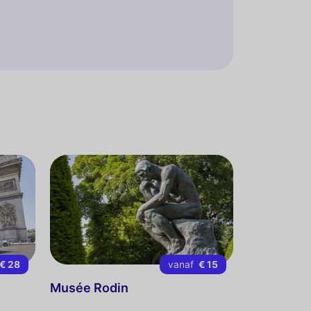
€ 28
vanaf
€ 15
Musée Rodin