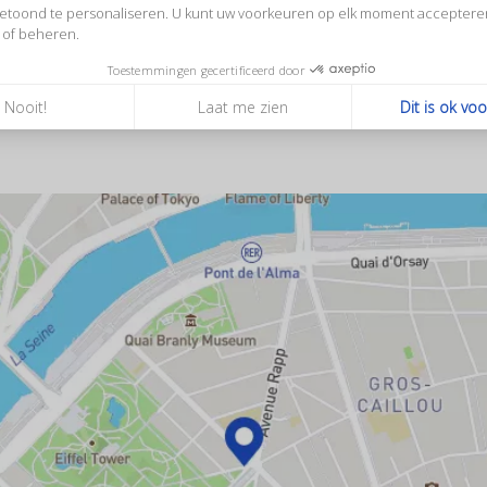
etoond te personaliseren. U kunt uw voorkeuren op elk moment acceptere
ndië om het prachtige huis van Claude Monet in Giverny te b
 of beheren.
itterende collectie Japanse prenten. De tuinen zijn behouden
Toestemmingen gecertificeerd door
Nooit!
Laat me zien
Dit is ok vo