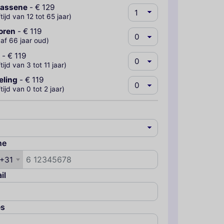
wassene
-
€ 129
ftijd van 12 tot 65 jaar)
oren
-
€ 119
af 66 jaar oud)
-
€ 119
ftijd van 3 tot 11 jaar)
eling
-
€ 119
ftijd van 0 tot 2 jaar)
ne
+31
il
es