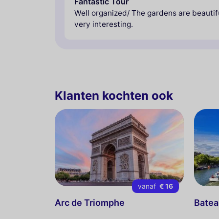
Fantastic Tour
Well organized/ The gardens are beautif
very interesting.
Klanten kochten ook
vanaf
€ 16
Arc de Triomphe
Bate