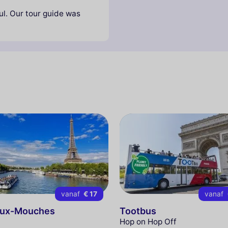
ul. Our tour guide was
vanaf
€ 17
vanaf
aux-Mouches
Tootbus
Hop on Hop Off