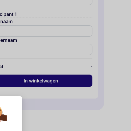
cipant 1
rnaam
ternaam
al
-
In winkelwagen