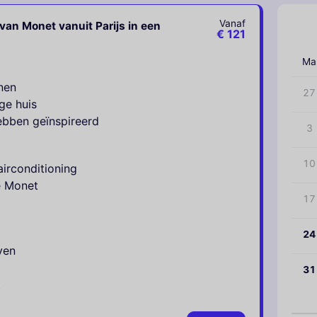
Vanaf
van Monet vanuit Parijs in een
‹
€ 121
Ma
nen
27
ge huis
ebben geïnspireerd
3
10
airconditioning
e Monet
17
24
ven
31
t