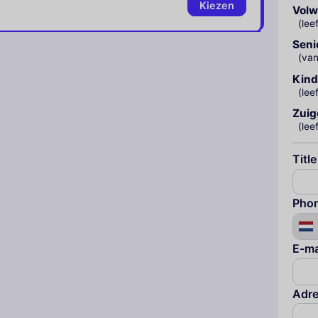
Kiezen
Vol
(lee
Seni
(van
Kind
(lee
Zuig
(lee
Title
Pho
E-ma
Adr