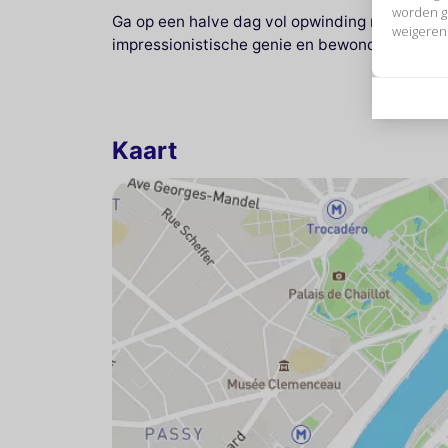
worden g
Ga op een halve dag vol opwinding naar Norma
weigeren
impressionistische genie en bewonder zijn sch
Kaart