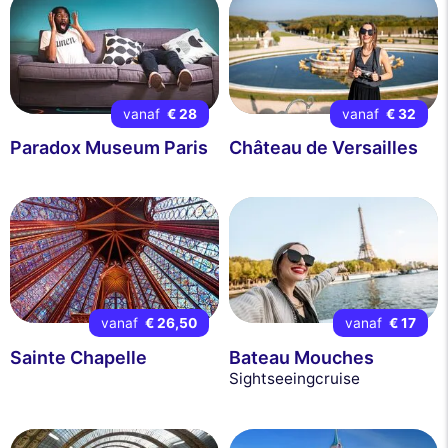
vanaf
€ 28
vanaf
€ 32
Paradox Museum Paris
Château de Versailles
vanaf
€ 26,50
vanaf
€ 17
Sainte Chapelle
Bateau Mouches
Sightseeingcruise