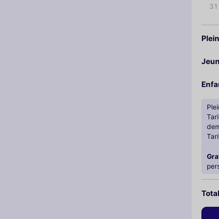
31
Plein
Jeu
Enfa
Plei
Tari
dem
Tari
Gra
per
Tota