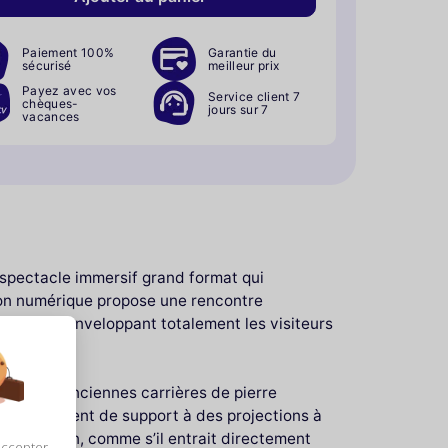
Paiement 100%
Garantie du
sécurisé
meilleur prix
Payez avec vos
Service client 7
chèques-
jours sur 7
vacances
 spectacle immersif grand format qui
ion numérique propose une rencontre
mentales, enveloppant totalement les visiteurs
monde : d’anciennes carrières de pierre
 site servent de support à des projections à
u quotidien, comme s’il entrait directement
accepter,