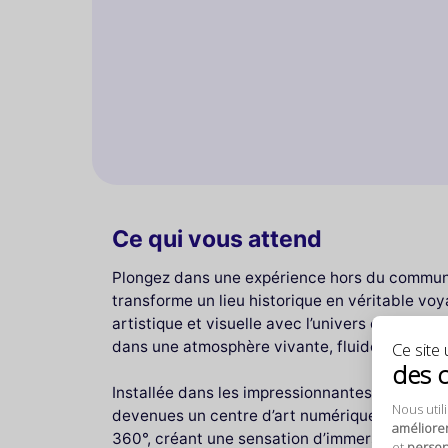
Ce qui vous attend
Plongez dans une expérience hors du commu
transforme un lieu historique en véritable v
artistique et visuelle avec l’univers océaniqu
dans une atmosphère vivante, fluide et fascin
Ce site u
des 
Installée dans les impressionnantes
Carrières
Nous util
devenues un centre d’art numérique. Les murs 
améliore
360°, créant une sensation d’immersion totale.
et
personn