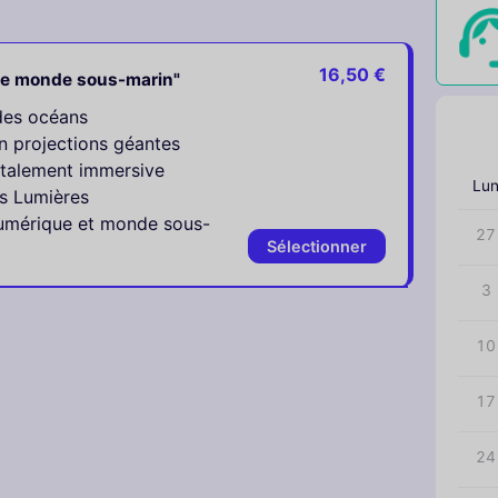
16,50 €
 le monde sous-marin"
des océans
‹
en projections géantes
otalement immersive
Lu
s Lumières
numérique et monde sous-
27
Sélectionner
3
10
17
24