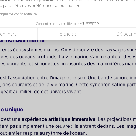
ou paramétrer vos préférences à tout moment.
itique de confidentialité
dans les profondeurs marines aux Carrières des Lu
Consentements certifiés par
on merci
Je choisis
OK pour 
les mondes marins
érents écosystèmes marins. On y découvre des paysages sous-m
tées des océans profonds. La vie marine s’anime autour des v
les courants, et silhouettes imposantes des mammifères mari
c’est l’association entre l’image et le son. Une bande sonore 
, des courants et de la vie marine. Cette synchronisation parf
geait au milieu de cet univers vivant.
le unique
 c’est une
expérience artistique immersive
. Les projections
rdent pas simplement une œuvre : ils entrent dedans. Les imag
tout entier respire au rythme de l’océan.