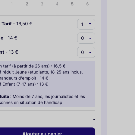
1
2
3
4
5
6
 Tarif
-
16,50 €
ne
-
14 €
nt
-
13 €
n tarif (à partir de 26 ans) : 16,5 €
f réduit Jeune (étudiants, 18-25 ans inclus,
andeurs d'emploi) : 14 €
f Enfant (7-17 ans) : 13 €
tuité
: Moins de 7 ans, les journalistes et les
sonnes en situation de handicap
l
-
Ajouter au panier