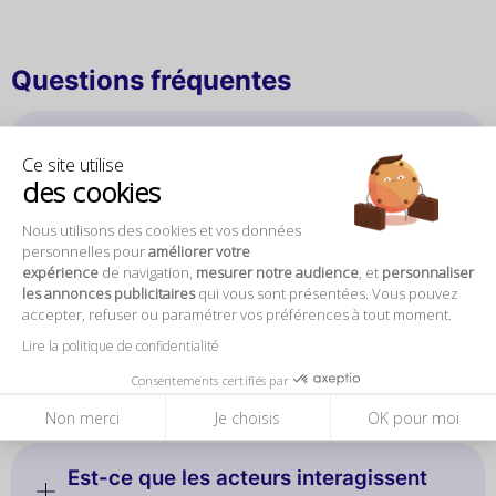
Questions fréquentes
Quand se déroule la soirée Saint-
Ce site utilise
Valentin au Café Étoile 1903 ?
des cookies
Nous utilisons des cookies et vos données
personnelles pour
améliorer votre
Où se situe le Café Étoile 1903 ?
expérience
de navigation,
mesurer notre audience
, et
personnaliser
les annonces publicitaires
qui vous sont présentées. Vous pouvez
accepter, refuser ou paramétrer vos préférences à tout moment.
Lire la politique de confidentialité
En quoi consiste l’expérience
Consentements certifiés par
immersive ?
Non merci
Je choisis
OK pour moi
Est-ce que les acteurs interagissent