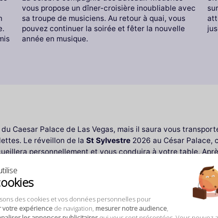
vous propose un dîner-croisière inoubliable avec
su
sa troupe de musiciens. Au retour à quai, vous
att
n
pouvez continuer la soirée et fêter la nouvelle
jus
e.
année en musique.
mis
a du Caesar Palace de Las Vegas, mais il saura vous transport
lettes. Le réveillon de la
St Sylvestre
2026 au César Palace, c’
cueillera personnellement et vous conduira à votre table. Après
 la nouvelle année, la fête ne fait que commencer ! Vous profi
tilise
cookies
isons des cookies et vos données personnelles pour
r votre expérience
de navigation,
mesurer notre audience
,
aliser les annonces publicitaires
qui vous sont présentées. Vous pouvez 