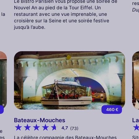
Le Bistro Parisien vous propose une soirée de
re
Nouvel An au pied de la Tour Eiffel. Un
Du
 la
restaurant avec une vue imprenable, une
croisière sur la Seine et une soirée festive
jusqu’à l’aube.
€
460 €
Bateaux-Mouches
La
4,7
(73)
ne
La célèbre compagnie des Bateaux-Mouches
Si
les