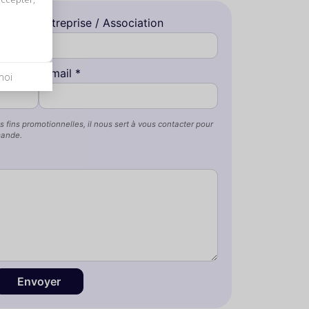
Entreprise / Association
E-mail *
moi
s fins promotionnelles, il nous sert à vous contacter pour
mande.
Envoyer