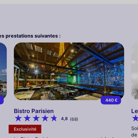
s prestations suivantes :
€
440 €
Bistro Parisien
Le
4,8
(68)
Soi
Exclusivité
de