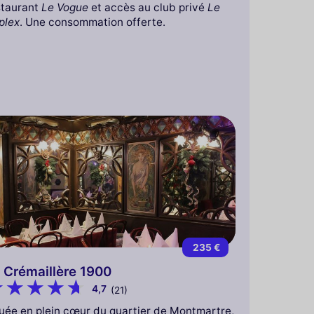
staurant
Le Vogue
et accès au club privé
Le
plex
. Une consommation offerte.
235 €
 Crémaillère 1900
4,7
(21)
tuée en plein cœur du quartier de Montmartre,