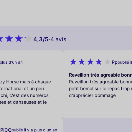
4,3
/5
4 avis
-
Pp
 plus d'un an
publié i
Reveillon très agreable bo
Crazy Horse mais à chaque
Reveillon très agreable bonn
nternational et un peu
petit bemol sur le repas trop 
ichi, c'est des numéros
d'apprécier dommage
ses et danseuses et le
-PICQ
publié il y a plus d'un an