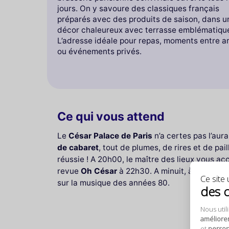
jours. On y savoure des classiques français
préparés avec des produits de saison, dans u
décor chaleureux avec terrasse emblématiqu
L’adresse idéale pour repas, moments entre a
ou événements privés.
Ce qui vous attend
Le
César Palace de Paris
n’a certes pas l’aur
de cabaret
, tout de plumes, de rires et de pail
réussie ! A 20h00, le maître des lieux vous ac
revue
Oh César
à 22h30. A minuit, à l’aube de
Ce site u
sur la musique des années 80.
des 
Nous util
améliore
et
personn