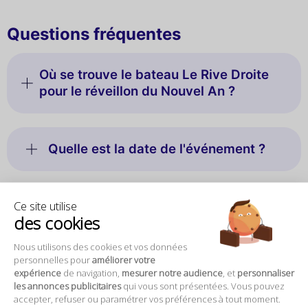
Questions fréquentes
Où se trouve le bateau Le Rive Droite
pour le réveillon du Nouvel An ?
Quelle est la date de l'événement ?
Ce site utilise
À quelle heure commence la soirée ?
des cookies
Nous utilisons des cookies et vos données
personnelles pour
améliorer votre
Combien de temps dure la croisière ?
expérience
de navigation,
mesurer notre audience
, et
personnaliser
les annonces publicitaires
qui vous sont présentées. Vous pouvez
accepter, refuser ou paramétrer vos préférences à tout moment.