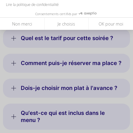
Lire la politique de confidentialité
Y a-t-il une ambiance festive après la
croisière ?
Consentements certifiés par
Non merci
Je choisis
OK pour moi
Quel est le tarif pour cette soirée ?
Comment puis-je réserver ma place ?
Dois-je choisir mon plat à l'avance ?
Qu'est-ce qui est inclus dans le
menu ?