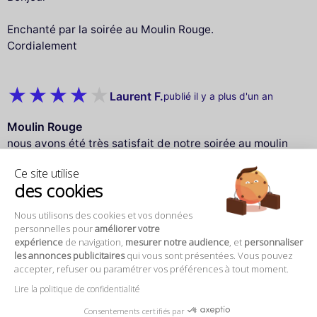
Enchanté par la soirée au Moulin Rouge.
Cordialement
Laurent F.
publié il y a plus d'un an
Moulin Rouge
nous avons été très satisfait de notre soirée au moulin
rouge qui fut assez magique...
Ce site utilise
un service parfait, ainsi qu'une facilité a réserver grace
des cookies
a votre site.
Nous utilisons des cookies et vos données
personnelles pour
améliorer votre
expérience
de navigation,
mesurer notre audience
, et
personnaliser
Eric D.
publié il y a plus d'un an
les annonces publicitaires
qui vous sont présentées. Vous pouvez
accepter, refuser ou paramétrer vos préférences à tout moment.
Moulin Rouge
Lire la politique de confidentialité
Nous avons énormément apprécie notre soirée au
moulin rouge les enfants en particulier merci encre et a
Consentements certifiés par