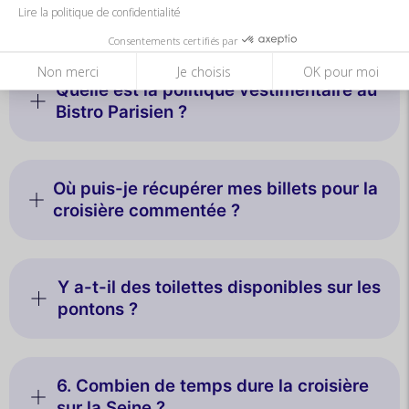
comment y accéder ?
Lire la politique de confidentialité
Consentements certifiés par
Non merci
Je choisis
OK pour moi
Quelle est la politique vestimentaire au
Bistro Parisien ?
Où puis-je récupérer mes billets pour la
croisière commentée ?
Y a-t-il des toilettes disponibles sur les
pontons ?
6. Combien de temps dure la croisière
sur la Seine ?