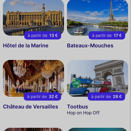
à partir de
13 €
à partir de
17 €
Hôtel de la Marine
Bateaux-Mouches
à partir de
32 €
à partir de
28 €
Château de Versailles
Tootbus
Hop on Hop Off