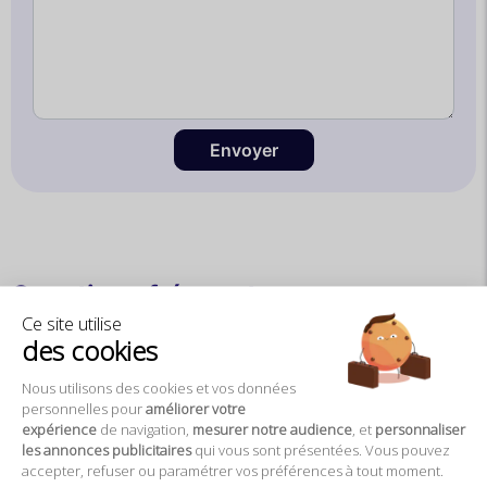
Envoyer
Questions fréquentes
Ce site utilise
des cookies
Quels sont les horaires de départ de la
croisière commentée ?
Nous utilisons des cookies et vos données
personnelles pour
améliorer votre
expérience
de navigation,
mesurer notre audience
, et
personnaliser
les annonces publicitaires
qui vous sont présentées. Vous pouvez
accepter, refuser ou paramétrer vos préférences à tout moment.
Où se trouve le Bistro Parisien et