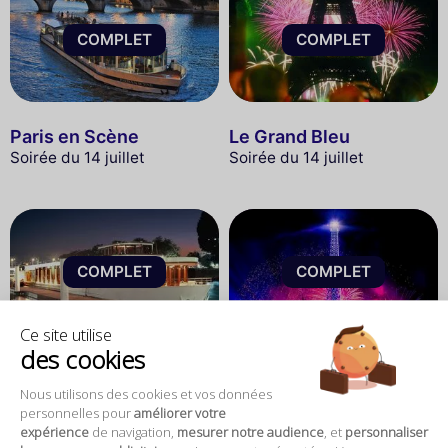
COMPLET
COMPLET
Paris en Scène
Le Grand Bleu
Soirée du 14 juillet
Soirée du 14 juillet
COMPLET
COMPLET
Ce site utilise
80 €
des cookies
River Palace
Bateaux Parisiens
Soirée du 14 juillet
Croisière Promenade du 14
Nous utilisons des cookies et vos données
personnelles pour
améliorer votre
juillet
expérience
de navigation,
mesurer notre audience
, et
personnaliser