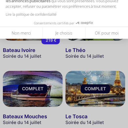
les annonces publicitaires
qui vous sont présentées. Vous pouvez
accepter, refuser ou paramétrer vos préférences à tout moment.
Lire la politique de confidentialité
COMPLET
COMPLET
Consentements certifiés par
Non merci
Je choisis
OK pour moi
219 €
Bateau Ivoire
Le Théo
Soirée du 14 juillet
Soirée du 14 juillet
COMPLET
COMPLET
Bateaux Mouches
Le Tosca
Soirée du 14 juillet
Soirée du 14 juillet