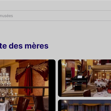
 musées
ête des mères