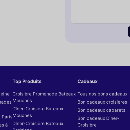
Top Produits
Cadeaux
Seine
Croisière Promenade Bateaux
Tous nos bons cadeaux
Mouches
nades
Bon cadeaux croisières
Dîner-Croisière Bateaux
Bon cadeaux cabarets
Mouches
 Paris
Bon cadeaux Dîner-
Dîner-Croisière Bateaux
es à
Croisière