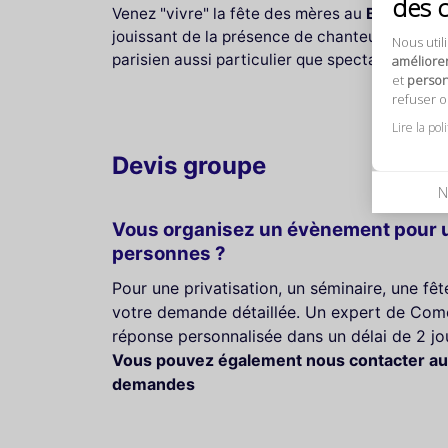
des 
Venez "vivre" la fête des mères au
Bel Canto
,
jouissant de la présence de chanteurs talent
Nous util
parisien aussi particulier que spectaculaire.
améliore
et
personn
refuser 
Lire la pol
Devis groupe
N
Vous organisez un évènement pour u
personnes ?
Pour une privatisation, un séminaire, une fê
votre demande détaillée. Un expert de Come
réponse personnalisée dans un délai de 2 jo
Vous pouvez également nous contacter au
demandes