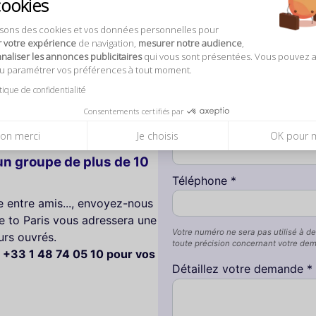
cookies
 considéré comme la combinaison parfaite d'un restaurant cha
ueux d'opéra. Le
Bel Canto
ne laisse personne indifférent. Su
isons des cookies et vos données personnelles pour
r votre expérience
de navigation,
mesurer notre audience
,
aliser les annonces publicitaires
qui vous sont présentées. Vous pouvez 
ou paramétrer vos préférences à tout moment.
itique de confidentialité
Consentements certifiés par
Nom *
on merci
Je choisis
OK pour 
n groupe de plus de 10
Téléphone *
te entre amis..., envoyez-nous
 to Paris vous adressera une
Votre numéro ne sera pas utilisé à de
urs ouvrés.
toute précision concernant votre de
 +33 1 48 74 05 10 pour vos
Détaillez votre demande *