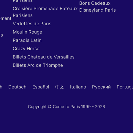
Parisiens
Bons Cadeaux
Croisière Promenade Bateaux
Disneyland Paris
Parisiens
oment
Vedettes de Paris
Moulin Rouge
is
Paradis Latin
Crazy Horse
Billets Chateau de Versailles
Billets Arc de Triomphe
sh
Deutsch
Español
中文
Italiano
Русский
Portug
Copyright © Come to Paris 1999 - 2026