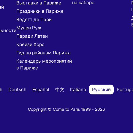
на кабаре
Выставки в Париже
ый
Праздники в Париже
Ведетт де Пари
Мулен Руж
льности
Паради Латен
Крейзи Хорс
Гид по районам Парижа
Календарь мероприятий
в Париже
sh
Deutsch
Español
中文
Italiano
Русский
Portug
Copyright © Come to Paris 1999 - 2026