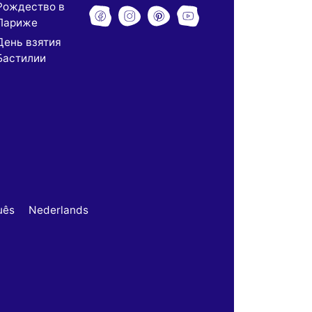
Рождество в
Париже
День взятия
Бастилии
uês
Nederlands