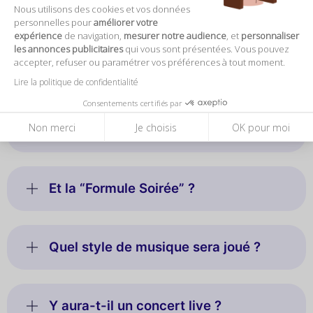
Nous utilisons des cookies et vos données
Questions fréquentes
personnelles pour
améliorer votre
expérience
de navigation,
mesurer notre audience
, et
personnaliser
les annonces publicitaires
qui vous sont présentées. Vous pouvez
Où se déroule la soirée ?
accepter, refuser ou paramétrer vos préférences à tout moment.
Lire la politique de confidentialité
Consentements certifiés par
Que comprend le billet “Formule
Non merci
Je choisis
OK pour moi
Concert” ?
Et la “Formule Soirée” ?
Quel style de musique sera joué ?
Y aura-t-il un concert live ?