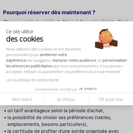
Pourquoi réserver dès maintenant ?
Chaque année, la soirée du Nouvel An sur la péniche Quai
Liberté rencontre un véritable engouement. Le nombre de
Ce site utilise
places est
strictement limité
, car la capacité de la
des cookies
péniche est volontairement réduite afin de préserver la
Nous utilisons des cookies et vos données
qualité de l’expérience. Contrairement aux grandes salles
personnelles pour
améliorer votre
ou aux événements massifs, il s’agit ici d’une soirée
expérience
de navigation,
mesurer notre audience
, et
personnaliser
intimiste, où chacun peut profiter du lieu sans être
les annonces publicitaires
qui vous sont présentées. Vous pouvez
bousculé ni compressé.
accepter, refuser ou paramétrer vos préférences à tout moment.
Lire la politique de confidentialité
Réserver tôt, c’est garantir :
Consentements certifiés par
une place pour un événement souvent complet plusieurs
Non merci
Je choisis
OK pour moi
semaines à l’avance,
un tarif avantageux selon la période d’achat,
la possibilité de choisir ses préférences (tables,
emplacements, besoins particuliers),
la certitude de profiter d’une soirée organisée avec