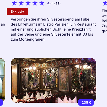
4,8
(68)
Ein
Exklusiv
we
Verbringen Sie ihren Silvesterabend am Fuße
Bei
 an
des Eiffelturms im Bistro Parisien. Ein Restaurant
Zu
mit einer unglaublichen Sicht, eine Kreuzfahrt
gra
auf der Seine und eine Silvesterfeier mit DJ bis
zum Morgengrauen.
€
235 €