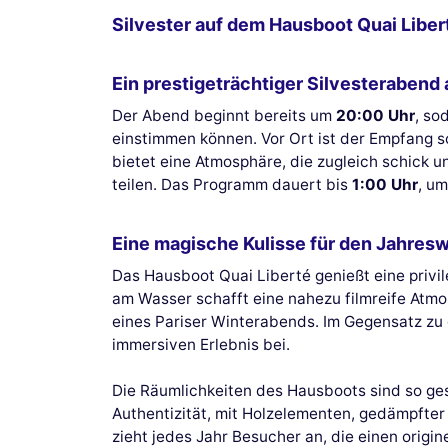
Silvester auf dem Hausboot Quai Liber
Ein prestigeträchtiger Silvesterabend
Der Abend beginnt bereits um
20:00 Uhr
, so
einstimmen können. Vor Ort ist der Empfang s
bietet eine Atmosphäre, die zugleich schick u
teilen. Das Programm dauert bis
1:00 Uhr
, u
Eine magische Kulisse für den Jahres
Das Hausboot Quai Liberté genießt eine privi
am Wasser schafft eine nahezu filmreife Atmo
eines Pariser Winterabends. Im Gegensatz zu 
immersiven Erlebnis bei.
Die Räumlichkeiten des Hausboots sind so ges
Authentizität, mit Holz­elementen, gedämpft
zieht jedes Jahr Besucher an, die einen origi