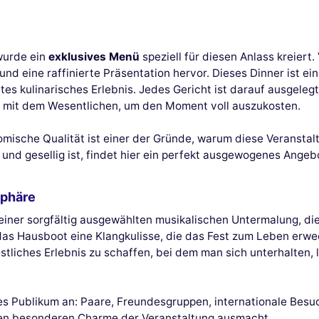
wurde ein
exklusives Menü
speziell für diesen Anlass kreier
und eine raffinierte Präsentation hervor. Dieses Dinner ist e
es kulinarisches Erlebnis. Jedes Gericht ist darauf ausgelegt
 mit dem Wesentlichen, um den Moment voll auszukosten.
sche Qualität ist einer der Gründe, warum diese Veranstaltun
 und gesellig ist, findet hier ein perfekt ausgewogenes Angeb
sphäre
einer sorgfältig ausgewählten musikalischen Untermalung, d
as Hausboot eine Klangkulisse, die das Fest zum Leben erwe
estliches Erlebnis zu schaffen, bei dem man sich unterhalten
iges Publikum an: Paare, Freundesgruppen, internationale Besu
 den besonderen Charme der Veranstaltung ausmacht.