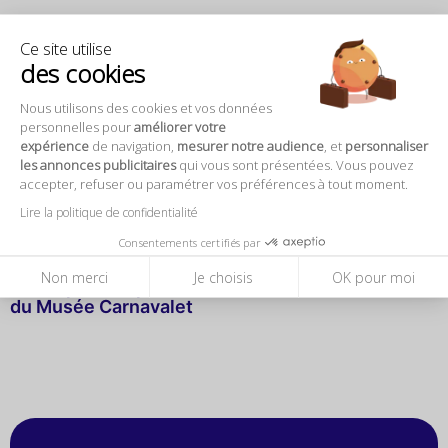
Ce site utilise
Musée Carnavalet : Préparez votre
des cookies
visite
Nous utilisons des cookies et vos données
personnelles pour
améliorer votre
expérience
de navigation,
mesurer notre audience
, et
personnaliser
les annonces publicitaires
qui vous sont présentées. Vous pouvez
accepter, refuser ou paramétrer vos préférences à tout moment.
Lire la politique de confidentialité
Consentements certifiés par
Non merci
Je choisis
OK pour moi
Les expos temporaires
du Musée Carnavalet