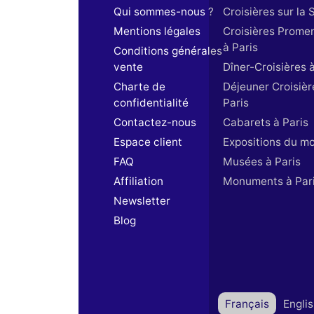
Qui sommes-nous ?
Croisières sur la 
Mentions légales
Croisières Prome
à Paris
Conditions générales
vente
Dîner-Croisières à
Charte de
Déjeuner Croisièr
confidentialité
Paris
Contactez-nous
Cabarets à Paris
Espace client
Expositions du m
FAQ
Musées à Paris
Affiliation
Monuments à Par
Newsletter
Blog
Français
Engli