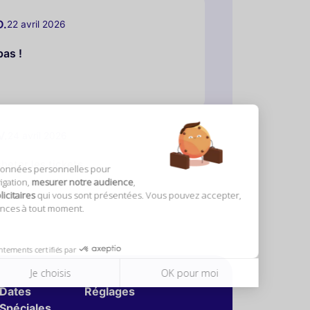
D.
22 avril 2026
pas !
accepter,
V.
24 avril 2026
heter les tickets
moi
Dates
Réglages
Spéciales