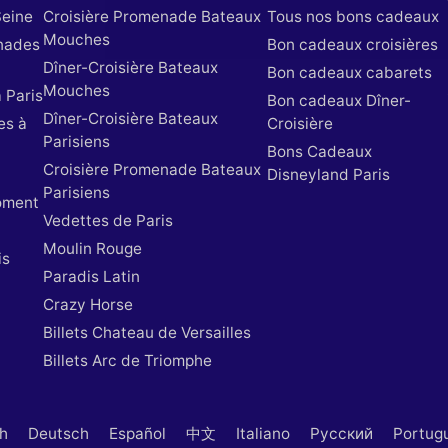
Seine
Croisière Promenade Bateaux
Tous nos bons cadeaux
Mouches
nades
Bon cadeaux croisières
Dîner-Croisière Bateaux
Bon cadeaux cabarets
Mouches
 Paris
Bon cadeaux Dîner-
Dîner-Croisière Bateaux
es à
Croisière
Parisiens
Bons Cadeaux
Croisière Promenade Bateaux
Disneyland Paris
Parisiens
oment
Vedettes de Paris
Moulin Rouge
is
Paradis Latin
Crazy Horse
Billets Chateau de Versailles
Billets Arc de Triomphe
sh
Deutsch
Español
中文
Italiano
Русский
Portug