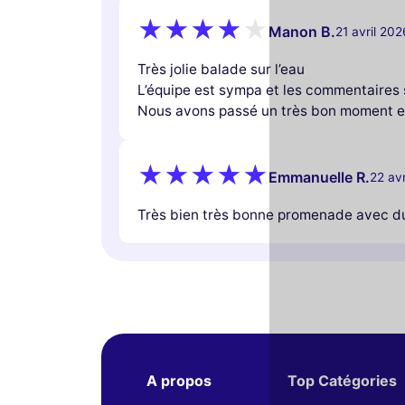
Manon B.
21 avril 202
Ce site u
des 
Très jolie balade sur l’eau
L’équipe est sympa et les commentaires 
Nous util
Nous avons passé un très bon moment en
améliore
et
personn
refuser 
Emmanuelle R.
22 av
Lire la pol
Très bien très bonne promenade avec du 
N
A propos
Top Catégories