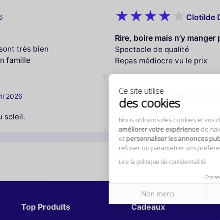
Clotilde 
6
tilise
cookies
Rire, boire mais n’y manger 
sont très bien
Spectacle de qualité
isons des cookies et vos données personnelles pour
 famille
Repas médiocre vu le prix
r votre expérience
de navigation,
mesurer notre audience
,
aliser les annonces publicitaires
qui vous sont présentées. Vous pouvez 
ou paramétrer vos préférences à tout moment.
Roberto 
ril 2026
itique de confidentialité
Consentements certifiés par
soleil.
Durée ideale, faculité pour ac
on merci
Je choisis
OK pour 
Top Produits
Cadeaux