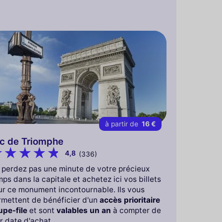
à partir de
16 €
c de Triomphe
4,8
(336)
 perdez pas une minute de votre précieux
ps dans la capitale et achetez ici vos billets
ur ce monument incontournable. Ils vous
rmettent de bénéficier d'un
accès prioritaire
upe-file
et sont
valables un an
à compter de
r date d'achat.