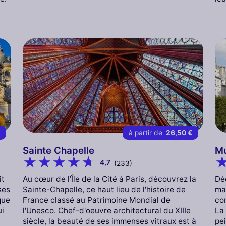
€
à partir de
26,50 €
Sainte Chapelle
Mu
4,7
(233)
it
Au cœur de l’Île de la Cité à Paris, découvrez la
Déc
ses
Sainte-Chapelle, ce haut lieu de l'histoire de
ma
que
France classé au Patrimoine Mondial de
con
ui
l'Unesco. Chef-d'oeuvre architectural du XIIIe
La
siècle, la beauté de ses immenses vitraux est à
pei