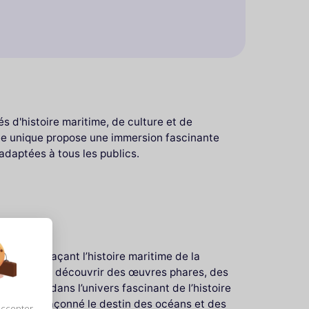
s d'histoire maritime, de culture et de
sée unique propose une immersion fascinante
 adaptées à tous les publics.
ages retraçant l’histoire maritime de la
teurs peuvent découvrir des œuvres phares, des
s plonge dans l’univers fascinant de l’histoire
 qui ont façonné le destin des océans et des
accepter,