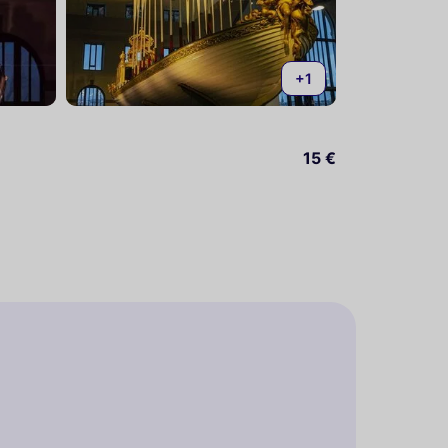
+1
15 €