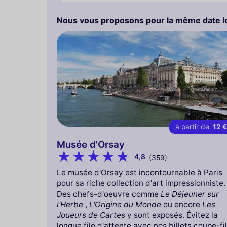
Nous vous proposons pour la même date le
à partir de
12 
Musée d'Orsay
4,8
(359)
Le musée d'Orsay est incontournable à Paris
pour sa riche collection d'art impressionniste.
Des chefs-d'oeuvre comme
Le Déjeuner sur
l'Herbe
,
L'Origine du Monde
ou encore
Les
Joueurs de Cartes
y sont exposés. Évitez la
longue file d'attente avec nos billets coupe-fil