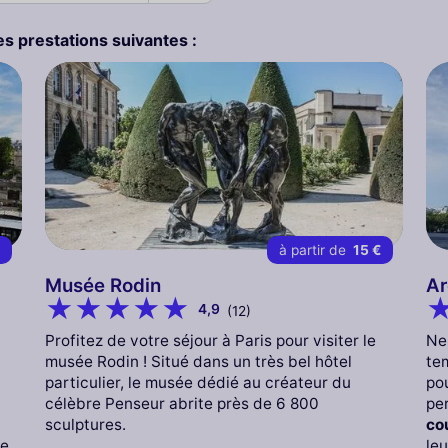
s prestations suivantes :
€
à partir de
15 €
Musée Rodin
Ar
4,9
(12)
Profitez de votre séjour à Paris pour visiter le
Ne
musée Rodin ! Situé dans un très bel hôtel
tem
particulier, le musée dédié au créateur du
po
célèbre Penseur abrite près de 6 800
pe
sculptures.
co
e.
leu