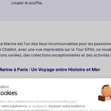
couper le souffle.
a Marine est l'un des lieux incontournables pour les passionné
 Chaillot, avec une vue imprenable sur la Tour Eiffel, ce mu
ions variées, des collections exceptionnelles et des activités
arine à Paris : Un Voyage entre Histoire et Mer
ertes
tilise
cookies
, abrite une collection impressionnante d’objets et de témoign
ntemporaine. À travers ses salles et ses expositions, les visi
isons des cookies et vos données personnelles pour
ainsi que des instruments de navigation. Ce lieu iconique vou
r votre expérience
de navigation,
mesurer notre audience
,
rendre les enjeux maritimes, scientifiques et technologiques
aliser les annonces publicitaires
qui vous sont présentées. Vous pouvez 