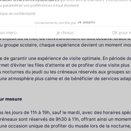
ou paramétrer vos préférences à tout moment.
itique de confidentialité
nal de la Marine ?
Consentements certifiés par
se limite pas à une simple découverte des objets exposés. El
on merci
Je choisis
OK pour 
es enjeux de la mer, de l’environnement et des océans. Grâce 
l au groupe scolaire, chaque expérience devient un moment ino
e de garantir une expérience de visite optimale. En période 
met d’éviter les files d'attente et de profiter d’une visite plu
s nocturnes du jeudi ou les créneaux réservés aux groupes sco
une atmosphère plus calme et de bénéficier de services adapt
sur mesure
 les jours de 11h à 19h, sauf le mardi, avec des horaires spé
réneaux sont réservés de 9h30 à 11h, offrant ainsi un moment 
est une occasion unique de profiter du musée lors de la noctur