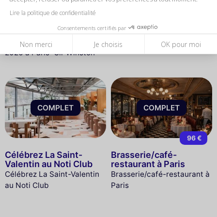
Célébrer la Saint-
Saint-Valentin 2027 au
Lire la politique de confidentialité
Valentin 2026 à Paris
restaurant Les Turbines
Consentements certifiés par
"Sir Winston"
Saint-Valentin 2027 au
Célébrer la Saint-Valentin
restaurant Les Turbines
Non merci
Je choisis
OK pour moi
2026 à Paris "Sir Winston"
COMPLET
COMPLET
96 €
Célébrez La Saint-
Brasserie/café-
Valentin au Noti Club
restaurant à Paris
Célébrez La Saint-Valentin
Brasserie/café-restaurant à
au Noti Club
Paris