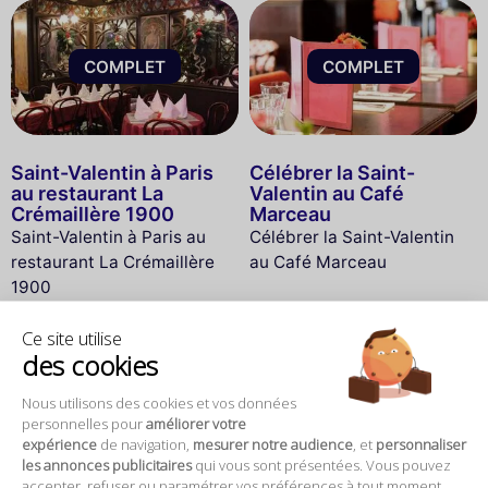
COMPLET
COMPLET
Saint-Valentin à Paris
Célébrer la Saint-
au restaurant La
Valentin au Café
Crémaillère 1900
Marceau
Saint-Valentin à Paris au
Célébrer la Saint-Valentin
restaurant La Crémaillère
au Café Marceau
1900
Ce site utilise
des cookies
Nous utilisons des cookies et vos données
COMPLET
COMPLET
personnelles pour
améliorer votre
expérience
de navigation,
mesurer notre audience
, et
personnaliser
les annonces publicitaires
qui vous sont présentées. Vous pouvez
78 €
accepter, refuser ou paramétrer vos préférences à tout moment.