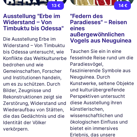
13 €
14 €
Ausstellung "Erbe im
"Federn des
Widerstand – Von
Paradieses" – Reisen
Timbuktu bis Odessa"
eines
außergewöhnlichen
Die Ausstellung Erbe im
Vogels aus Neuguinea
Widerstand – Von Timbuktu
Tauchen Sie ein in eine
bis Odessa untersucht, wie
fesselnde Reise rund um die
Konflikte das Weltkulturerbe
Paradiesvögel,
bedrohen und wie
faszinierende Symbole aus
Gemeinschaften, Forscher
Neuguinea. Durch
und Institutionen handeln,
Kunstwerke, seltene Objekte
um es zu schützen. Durch
und kulturübergreifende
Bilder, Zeugnisse und
Perspektiven untersucht
Rekonstruktionen zeigt sie
diese Ausstellung ihren
Zerstörung, Widerstand und
künstlerischen,
Wiederaufbau von Stätten,
wissenschaftlichen und
die das Gedächtnis und die
ökologischen Einfluss und
Identität der Völker
bietet ein immersives
verkörpern.
Erlebnis, das unsere