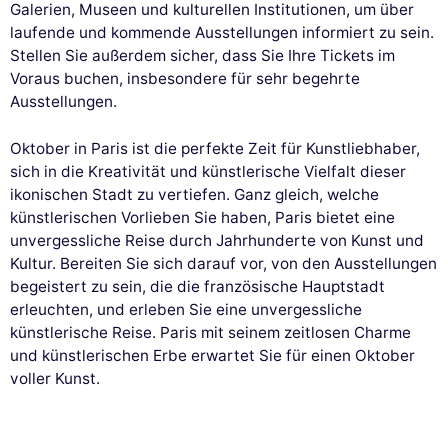
Galerien, Museen und kulturellen Institutionen, um über
Diese Website verwendet
laufende und kommende Ausstellungen informiert zu sein.
Cookies
Stellen Sie außerdem sicher, dass Sie Ihre Tickets im
Voraus buchen, insbesondere für sehr begehrte
Wir verwenden Cookies und Ihre persönlichen Daten, um Ihr
Ausstellungen.
Surferlebnis zu verbessern, unsere Reichweite zu messen und die
Ihnen angezeigten Werbeanzeigen zu personalisieren. Sie können Ihre
Einstellungen jederzeit akzeptieren, ablehnen oder anpassen.
Oktober in Paris ist die perfekte Zeit für Kunstliebhaber,
sich in die Kreativität und künstlerische Vielfalt dieser
Genehmigungen zertifiziert von
ikonischen Stadt zu vertiefen. Ganz gleich, welche
Nei, danke
Ich möchte wählen
Ich stimme zu
künstlerischen Vorlieben Sie haben, Paris bietet eine
unvergessliche Reise durch Jahrhunderte von Kunst und
Kultur. Bereiten Sie sich darauf vor, von den Ausstellungen
begeistert zu sein, die die französische Hauptstadt
erleuchten, und erleben Sie eine unvergessliche
künstlerische Reise. Paris mit seinem zeitlosen Charme
und künstlerischen Erbe erwartet Sie für einen Oktober
voller Kunst.