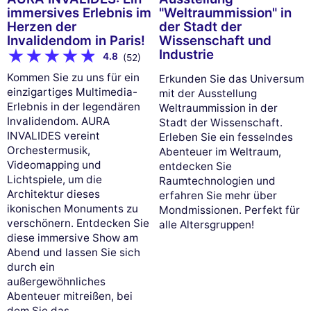
immersives Erlebnis im
"Weltraummission" in
Herzen der
der Stadt der
Invalidendom in Paris!
Wissenschaft und
Industrie
4.8
(52)
Kommen Sie zu uns für ein
Erkunden Sie das Universum
einzigartiges Multimedia-
mit der Ausstellung
Erlebnis in der legendären
Weltraummission in der
Invalidendom. AURA
Stadt der Wissenschaft.
INVALIDES vereint
Erleben Sie ein fesselndes
Orchestermusik,
Abenteuer im Weltraum,
Videomapping und
entdecken Sie
Lichtspiele, um die
Raumtechnologien und
Architektur dieses
erfahren Sie mehr über
ikonischen Monuments zu
Mondmissionen. Perfekt für
verschönern. Entdecken Sie
alle Altersgruppen!
diese immersive Show am
Abend und lassen Sie sich
durch ein
außergewöhnliches
Abenteuer mitreißen, bei
dem Sie das