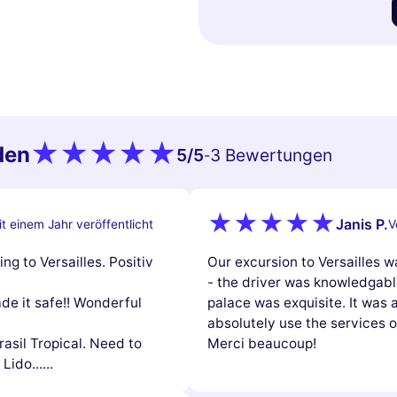
den
5
/5
3 Bewertungen
-
Janis P.
t einem Jahr veröffentlicht
V
ng to Versailles. Positiv
Our excursion to Versailles w
- the driver was knowledgable
ade it safe!! Wonderful
palace was exquisite. It was 
absolutely use the services o
asil Tropical. Need to
Merci beaucoup!
ido......