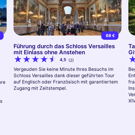
€
68 €
Führung durch das Schloss Versailles
Ta
mit Einlass ohne Anstehen
Gi
4,5
(2)
Vergeuden Sie keine Minute Ihres Besuchs im
Be
Schloss Versailles dank dieser geführten Tour
En
auf Englisch oder Französisch mit garantiertem
fr
hre
Zugang mit Zeitstempel.
Ins
Ver
XIV
is