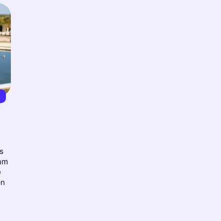
€
s
am
e
on