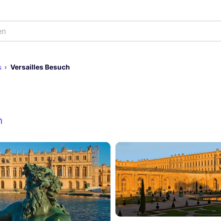
en
s
Versailles Besuch
n