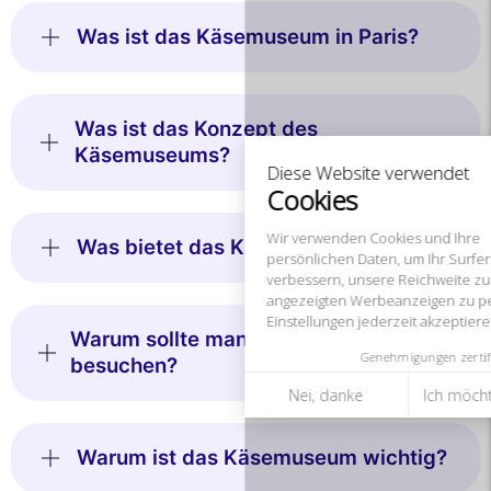
Diese Website verwendet
Was ist das Käsemuseum in Paris?
Cookies
Wir verwenden Cookies und Ihre
persönlichen Daten, um Ihr Surferlebnis zu
Was ist das Konzept des
verbessern, unsere Reichweite zu messen und die Ihnen
Käsemuseums?
angezeigten Werbeanzeigen zu personalisieren. Sie können Ihre
Einstellungen jederzeit akzeptieren, ablehnen oder anpassen.
Genehmigungen zertifiziert von
Was bietet das Käsemuseum?
Nei, danke
Ich möchte wählen
Ich stimme zu
Warum sollte man das Käsemuseum
besuchen?
Warum ist das Käsemuseum wichtig?