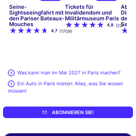
Seine-
Tickets für
Aben
Sightseeingfahrt mit
Invalidendom und
Dinne
den Pariser Bateaux-
Militärmuseum Paris
der S
Mouches
Seine
4,8
(22)
4,7
(1709)
Was kann man im Mai 2027 in Paris machen?
Ein Auto in Paris mieten: Alles, was Sie wissen
müssen!
ABONNIEREN SIE!