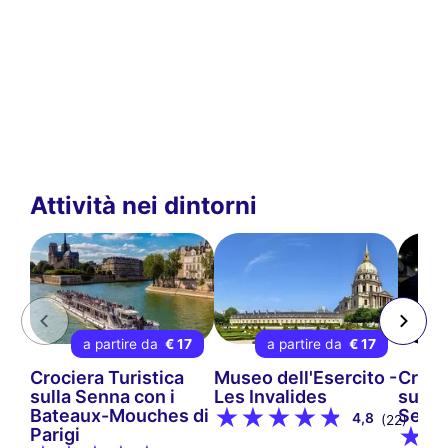
Attività nei dintorni
a partire da
€ 17
a partire da
€ 17
Crociera Turistica
Museo dell'Esercito -
Croci
sulla Senna con i
Les Invalides
sulla
Bateaux-Mouches di
Seine
4,8
(22)
Parigi