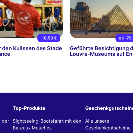
18,50 €
ab
79,
r den Kulissen des Stade
Geführte Besichtigung 
ance
Louvre-Museums auf En
n
Top-Produkte
Geschenkgutschein
f der
Sightseeing-Bootsfahrt mit den
Alle unsere
Bateaux Mouches
Geschenkgutscheine