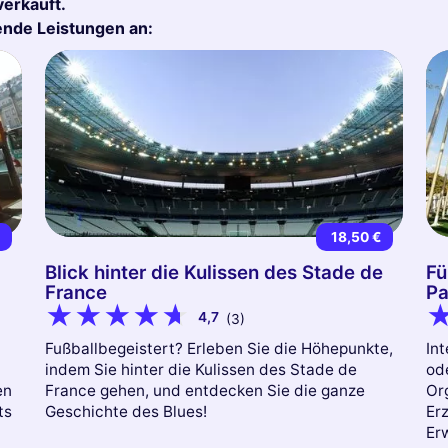
verkauft.
gende Leistungen an:
€
18,50 €
Blick hinter die Kulissen des Stade de
Fü
France
Pa
4,7
(3)
Fußballbegeistert? Erleben Sie die Höhepunkte,
Int
indem Sie hinter die Kulissen des Stade de
ode
en
France gehen, und entdecken Sie die ganze
Or
ts
Geschichte des Blues!
Er
Erw