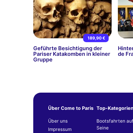
189,90 €
Geführte Besichtigung der
Hinte
Pariser Katakomben in kleiner
de Fr
Gruppe
Über Come to Paris
Top-Kategorie
Über uns
Bootsfahrten au
Seine
Impressum