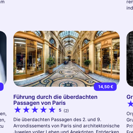
 am
ren
in
€
14,50 €
Führung durch die überdachten
Gr
Passagen von Paris
5
(2)
en,
Org
Die überdachten Passagen des 2. und 9.
en,
Gr
Arrondissements von Paris sind architektonische
zu
Pri
Juwelen voller Leben und Anekdoten. Entdecken
Fre