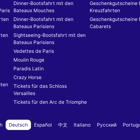
Dinner-Bootsfahrt mit den
Geschenkgutscheine 
Paris
Bateaux Mouches
Kreuzfahrten
rten
Dinner-Bootsfahrt mit den
Geschenkgutscheine 
Bateaux Parisiens
Cabarets
rten
Sightseeing-Bootsfahrt mit den
Bateaux Parisiens
Vedettes de Paris
Moulin Rouge
Paradis Latin
Crazy Horse
iten
Tickets für das Schloss
Versailles
Tickets für den Arc de Triomphe
sh
Deutsch
Español
中文
Italiano
Русский
Portug